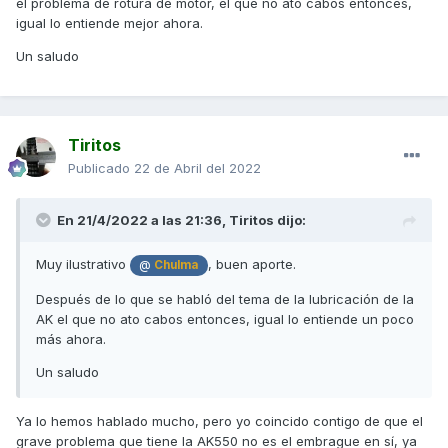
el problema de rotura de motor, el que no ató cabos entonces,
tamiz (en este caso del motor de un camión) y os podréis
igual lo entiende mejor ahora.
dar cuenta de la importancia de la limpieza de dicho tamiz
Un saludo
(y filtro cuando toque)
Algún propietario de la AK se sentirá identificado con el
problema
Tiritos
Seguro que
disfrutará
@
Tiritos
Publicado
22 de Abril del 2022
Salu2
En 21/4/2022 a las 21:36,
Tiritos
dijo:
Muy ilustrativo
, buen aporte.
@
Chulma
Después de lo que se habló del tema de la lubricación de la
AK el que no ato cabos entonces, igual lo entiende un poco
más ahora.
Un saludo
Ya lo hemos hablado mucho, pero yo coincido contigo de que el
grave problema que tiene la AK550 no es el embrague en sí, ya