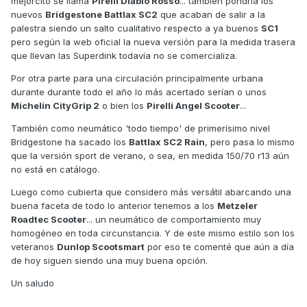
mejorcito se llama
Pirelli Diablo Rosso
... también pondría los
nuevos
Bridgestone Battlax SC2
que acaban de salir a la
palestra siendo un salto cualitativo respecto a ya buenos
SC1
pero según la web oficial la nueva versión para la medida trasera
que llevan las Superdink todavía no se comercializa.
Por otra parte para una circulación principalmente urbana
durante durante todo el año lo más acertado serían o unos
Michelin CityGrip 2
o bien los
Pirelli Angel Scooter
...
También como neumático 'todo tiempo' de primerísimo nivel
Bridgestone ha sacado los
Battlax SC2 Rain
, pero pasa lo mismo
que la versión sport de verano, o sea, en medida 150/70 r13 aún
no está en catálogo.
Luego como cubierta que considero más versátil abarcando una
buena faceta de todo lo anterior tenemos a los
Metzeler
Roadtec Scooter
... un neumático de comportamiento muy
homogéneo en toda circunstancia. Y de este mismo estilo son los
veteranos
Dunlop Scootsmart
por eso te comenté que aún a día
de hoy siguen siendo una muy buena opción.
Un saludo