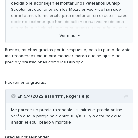
decida o le aconsejen el montar unos veteranos Dunlop
Scootsmart que junto con los Metzeler FeelFree han sido
durante años lo mejorcito para montar en un escúter... cabe
decir no obstante que han ido saliendo nuevos modelos al
mercado que bajo mi parecer suponen un pequeño avance
en comportamiento y seguridad o al menos han supuesto
Ver más
una ampliación de la oferta según las necesidades de cada
usuario.
Buenas, muchas gracias por tu respuesta, bajo tu punto de vista,
me reconendas algún otro modelo/ marca que se ajuste de
Varias de las principales marcas han introducido en su
precio y prestaciones como los Dunlop?
gama cubiertas mas versátiles para uso todo el año o bien
destinadas por un lado a un manejo Sport y por otro a un
uso más Touring.
Nuevamente gracias.
En cualquier caso insisto que la elección de los Scootsmart
es siempre acertada. Este modelo lleva unos 12 años en el
En 9/4/2022 a las 11:11,
Rogers
dijo:
mercado sin que por el momento Dunlop los haya
sustituido... y de hecho doy fe que suele ser una de las
Me parece un precio razonable... si miras el precio online
opciones más recomendadas por aquellos mecánicos que
verás que la pareja sale entre 130/150€ y a esto hay que
se implican y orientan como es debido a sus clientes.
añadir el equilibrado y montaje.
Un saludo
Gracias por responder