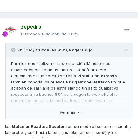
zepedro
Publicado
11 de Abril del 2022
En 10/4/2022 a las 9:39,
Rogers
dijo:
Para los que realizan una conducción llámese más
dinámica/sport en un uso mixto ciudad/carretera
actualmente lo mejorcito se llama
Pirelli Diablo Rosso
...
también pondría los nuevos
Bridgestone Battlax SC2
que
acaban de salir a la palestra siendo un salto cualitativo
respecto a ya buenos
SC1
pero según la web oficial la
nueva versión para la medida trasera que llevan las
Superdink todavía no se comercializa.
Ver más
Por otra parte para una circulación principalmente urbana
durante durante todo el año lo más acertado serían o unos
los
Metzeler Roadtec Scooter
son un modelo bastante reciente,
Michelin CityGrip 2
o bien los
Pirelli Angel Scooter
...
los probé y usé hasta la tela (las telas en el trasero!) y los