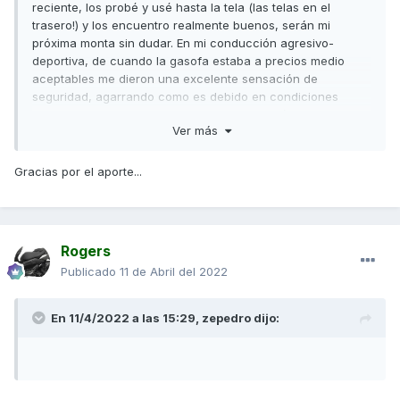
reciente, los probé y usé hasta la tela (las telas en el
trasero!) y los encuentro realmente buenos, serán mi
próxima monta sin dudar. En mi conducción agresivo-
deportiva, de cuando la gasofa estaba a precios medio
aceptables me dieron una excelente sensación de
seguridad, agarrando como es debido en condiciones
extremas. En lluvia, de lo mejorcito que probé.
Ver más
mientras se acaba de gastar del todo la delantera, monté
un battlax scr de segunda mano, que no estaba del todo
Gracias por el aporte...
mal (aunque el antiguo proprietario debía tomar las curvas
recto...) y me pareció una goma muy mala en comparación.
Los pirelli diablo que tuve, también muy guays, pero en
mojado no tanto como metzeler.
Rogers
Publicado
11 de Abril del 2022
En 11/4/2022 a las 15:29,
zepedro
dijo: