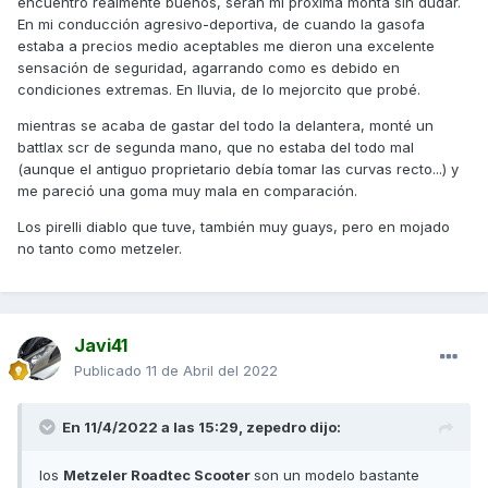
encuentro realmente buenos, serán mi próxima monta sin dudar.
También como neumático 'todo tiempo' de primerísimo nivel
En mi conducción agresivo-deportiva, de cuando la gasofa
Bridgestone ha sacado los
Battlax SC2 Rain
, pero pasa lo
estaba a precios medio aceptables me dieron una excelente
mismo que la versión sport de verano, o sea, en medida
sensación de seguridad, agarrando como es debido en
150/70 r13 aún no está en catálogo.
condiciones extremas. En lluvia, de lo mejorcito que probé.
Luego como cubierta que considero más versátil
mientras se acaba de gastar del todo la delantera, monté un
abarcando una buena faceta de todo lo anterior tenemos a
battlax scr de segunda mano, que no estaba del todo mal
los
Metzeler Roadtec Scooter
... un neumático de
(aunque el antiguo proprietario debía tomar las curvas recto...) y
comportamiento muy homogéneo en toda circunstancia. Y
me pareció una goma muy mala en comparación.
de este mismo estilo son los veteranos
Dunlop
Scootsmart
por eso te comenté que aún a día de hoy
Los pirelli diablo que tuve, también muy guays, pero en mojado
siguen siendo una muy buena opción.
no tanto como metzeler.
Un saludo
Javi41
Publicado
11 de Abril del 2022
En 11/4/2022 a las 15:29,
zepedro
dijo:
los
Metzeler Roadtec Scooter
son un modelo bastante