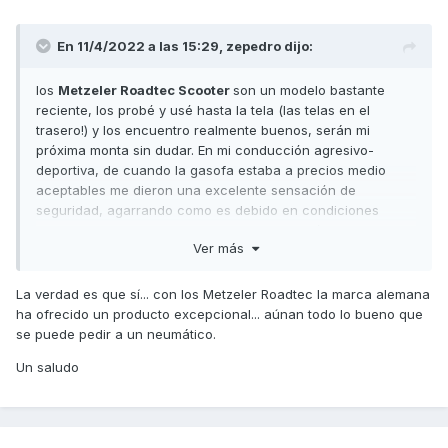
En 11/4/2022 a las 15:29,
zepedro
dijo:
los
Metzeler Roadtec Scooter
son un modelo bastante
reciente, los probé y usé hasta la tela (las telas en el
trasero!) y los encuentro realmente buenos, serán mi
próxima monta sin dudar. En mi conducción agresivo-
deportiva, de cuando la gasofa estaba a precios medio
aceptables me dieron una excelente sensación de
seguridad, agarrando como es debido en condiciones
extremas. En lluvia, de lo mejorcito que probé.
Ver más
mientras se acaba de gastar del todo la delantera, monté
un battlax scr de segunda mano, que no estaba del todo
La verdad es que sí... con los Metzeler Roadtec la marca alemana
mal (aunque el antiguo proprietario debía tomar las curvas
ha ofrecido un producto excepcional... aúnan todo lo bueno que
recto...) y me pareció una goma muy mala en comparación.
se puede pedir a un neumático.
Los pirelli diablo que tuve, también muy guays, pero en
Un saludo
mojado no tanto como metzeler.