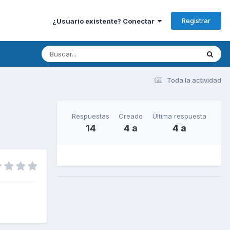
Registrar
¿Usuario existente? Conectar
Toda la actividad
Respuestas
Creado
Última respuesta
14
4 a
4 a