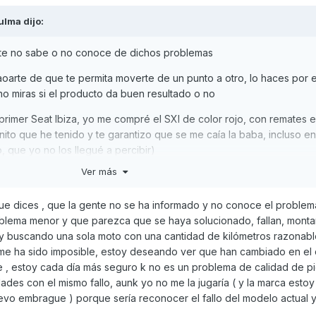
ulma
dijo:
te no sabe o no conoce de dichos problemas
oarte de que te permita moverte de un punto a otro, lo haces por e
 miras si el producto da buen resultado o no
primer Seat Ibiza, yo me compré el SXI de color rojo, con remates 
ito que he tenido y te garantizo que se me caía la baba, incluso en
, que yo no los llegué a percibir)
Ver más
 vendían a patadas siendo un coche con fama de conflictivo
entiende que le va a salir bueno, que el que sale rana (el que mon
que dices , que la gente no se ha informado y no conoce el problem
lema menor y que parezca que se haya solucionado, fallan, monta
toy buscando una sola moto con una cantidad de kilómetros razonab
 las marcas van solucionando los problemas conforme van montan
 me ha sido imposible, estoy deseando ver que han cambiado en el
comprada ahora está infinitamente mejor rematada que las primera
 , estoy cada día más seguro k no es un problema de calidad de pi
lemas o fallos de funcionamiento, solucionados conforme van av
des con el mismo fallo, aunk yo no me la jugaría ( y la marca esto
nuevo embrague ) porque sería reconocer el fallo del modelo actual y
ienso como tu, comprarse una AK es como jugar a la lotería pero c