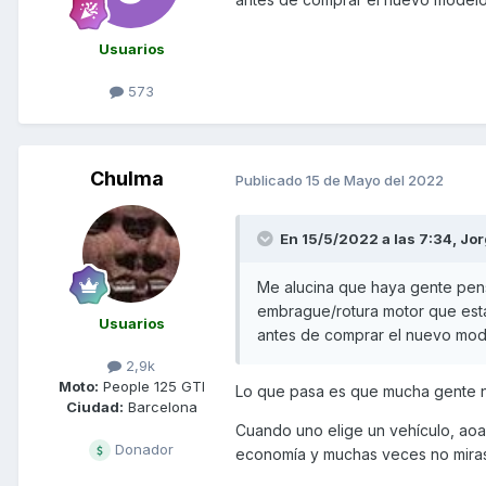
Usuarios
573
Chulma
Publicado
15 de Mayo del 2022
En 15/5/2022 a las 7:34,
Jor
Me alucina que haya gente pen
embrague/rotura motor que está
Usuarios
antes de comprar el nuevo mode
2,9k
Moto:
People 125 GTI
Lo que pasa es que mucha gente 
Ciudad:
Barcelona
Cuando uno elige un vehículo, aoar
Donador
economía y muchas veces no miras 