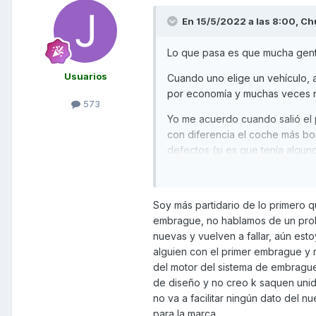
En 15/5/2022 a las 8:00,
Ch
Lo que pasa es que mucha gen
Usuarios
Cuando uno elige un vehículo, a
por economía y muchas veces no
573
Yo me acuerdo cuando salió el 
con diferencia el coche más bon
defectos (si es que tenía alguno
Otro ejemplo era el Alfa 33, se
Cuando uno compra un vehículo 
Soy más partidario de lo primero 
lunes) le tocará a otro
embrague, no hablamos de un prob
nuevas y vuelven a fallar, aún es
También hay que reconocer que
alguien con el primer embrague y
vehículos, es decir, una
SD
350 
del motor del sistema de embrague
y muchos de los pequeños prob
de diseño y no creo k saquen unida
en la producción
no va a facilitar ningún dato del 
para la marca
Pero bueno, en este caso, yo p