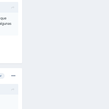
 que
algunas
or