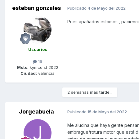
esteban gonzales
Publicado
4 de Mayo del 2022
Pues apañados estamos , paciencia ..
Usuarios
16
Moto:
kymco st 2022
Ciudad:
valencia
2 semanas más tarde...
Jorgeabuela
Publicado
15 de Mayo del 2022
Me alucina que haya gente pensan
embrague/rotura motor que está d
antes de comprar el nuevo modelo 