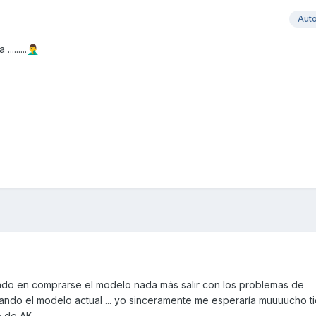
Aut
.......
🤦‍♂️
do en comprarse el modelo nada más salir con los problemas de
ando el modelo actual ... yo sinceramente me esperaría muuuucho 
de AK ....