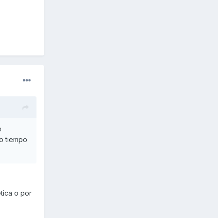
e
o tiempo
tica o por