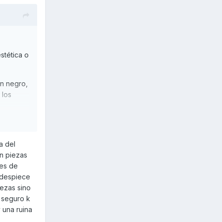
stética o
en negro,
 los
tan los
a del
n piezas
les de
do los
 despiece
s
SD
350
ezas sino
anzando
y seguro k
 una ruina
on más