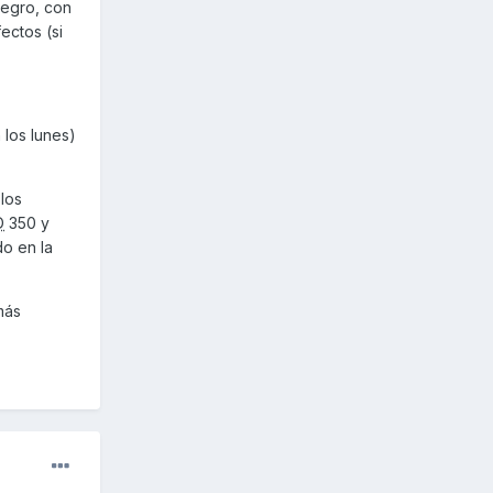
negro, con
ectos (si
 los lunes)
los
D
350 y
o en la
más