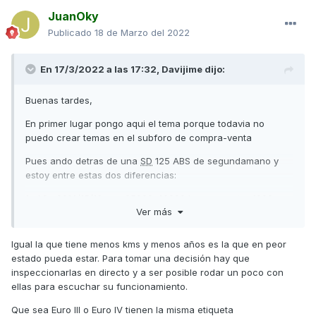
JuanOky
Publicado
18 de Marzo del 2022
En 17/3/2022 a las 17:32,
Davijime
dijo:
Buenas tardes,
En primer lugar pongo aqui el tema porque todavia no
puedo crear temas en el subforo de compra-venta
Pues ando detras de una
SD
125 ABS de segundamano y
estoy entre estas dos diferencias:
1- Año 2014/15/16 con 35000-40000 kms por entre 1900-
Ver más
2100 euros
2- Año 2014/15/16 con 16000-20000 kms por entre 2500-
Igual la que tiene menos kms y menos años es la que en peor
2900 euros
estado pueda estar. Para tomar una decisión hay que
inspeccionarlas en directo y a ser posible rodar un poco con
3- Años 2018 para adelante con 16000-20000 kms por
ellas para escuchar su funcionamiento.
aproximadamente 3000 euros
Que sea Euro III o Euro IV tienen la misma etiqueta
La de los años 2018 para alante es la E4 que tiene menos