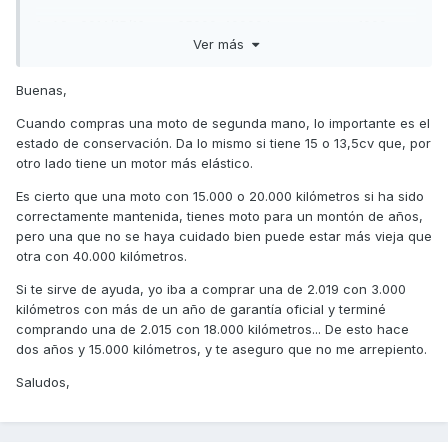
1- Año 2014/15/16 con 35000-40000 kms por entre 1900-
Ver más
2100 euros
2- Año 2014/15/16 con 16000-20000 kms por entre 2500-
Buenas,
2900 euros
Cuando compras una moto de segunda mano, lo importante es el
3- Años 2018 para adelante con 16000-20000 kms por
estado de conservación. Da lo mismo si tiene 15 o 13,5cv que, por
aproximadamente 3000 euros
otro lado tiene un motor más elástico.
La de los años 2018 para alante es la E4 que tiene menos
Es cierto que una moto con 15.000 o 20.000 kilómetros si ha sido
cv y no se si merece la pena
correctamente mantenida, tienes moto para un montón de años,
pero una que no se haya cuidado bien puede estar más vieja que
otra con 40.000 kilómetros.
¿Creeis que merece la pena lo 600-1000 euros mas de las
Si te sirve de ayuda, yo iba a comprar una de 2.019 con 3.000
que tienen menos kms? y, en caso afirmativo, ¿mejor la E3 o
kilómetros con más de un año de garantía oficial y terminé
E4?
comprando una de 2.015 con 18.000 kilómetros... De esto hace
Muchas gracias
dos años y 15.000 kilómetros, y te aseguro que no me arrepiento.
Un saludo
Saludos,