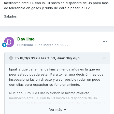
medioambiental C, con la EIII hasta se dispondrá de un poco más
cv y no se si merece la pena
de tolerancia en gases y ruido de cara a pasar la ITV.
Saludos
¿Creeis que merece la pena lo 600-1000 euros mas de las
que tienen menos kms? y, en caso afirmativo, ¿mejor la E3 o
E4?
Muchas gracias
Davijime
Publicado
18 de Marzo del 2022
Un saludo
En 18/3/2022 a las 7:53,
JuanOky
dijo:
Igual la que tiene menos kms y menos años es la que en
peor estado pueda estar. Para tomar una decisión hay que
inspeccionarlas en directo y a ser posible rodar un poco
con ellas para escuchar su funcionamiento.
Que sea Euro III o Euro IV tienen la misma etiqueta
medioambiental C, con la EIII hasta se dispondrá de un
poco más de tolerancia en gases y ruido de cara a pasar la
ITV.
Ver más