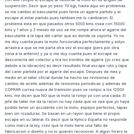
suspención. Decir que yo peso 70 kgr, hasta aqui sin problemas
se me cambio el basculante pues tenia un agarre partido y el
escape al estar partido pues tambien me lo cambiaron. El
problema esta en que pasados otros 5000 kms osea con 15000
kms y 1 años y 2 meses de uso se me rompe ahora el agarre del
basculante a la tapa del carter que es donde se soporta. Yo no
me doy cuenta pues la moto funcionaba perfectamente y estyo
arrastra a que se me parta otra vez el escape (pero por otra
zona a la anterior) y ya si me doy cuenta pues el escape se
desconecta del colector y tira los tronillos de agarre (yo creo que
debido a la vibración) es decir resultado final escape roto y tapa
del carer partida por el agarre del escape. Despues de mes y
medio en el taller oficial donde he hecho las revisiones de
cambio de aceite ademas de revisiones periodicas y ademas de
COPRAR correa nueva de tramisión pues se rompio a los 12000
kms. me dicen que NO que la moto la rompi yo con una caida. El
jefe de taller me da la razon no hay nada que se vea que yo haya
podido tener un accidente con la moto, espejos perfectos, tapas
bien sin rozaduras. Se basan en un rayon que tiene el propio
escape en su lateral. Es decir que la Kymco España no responde
como marca la ley, creo que la moto tiene una fallo de
fabricacion o diseño y no lo quieren reconocer. A algun forero le