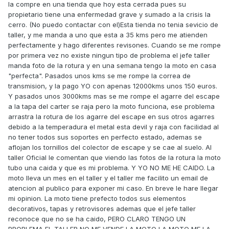
la compre en una tienda que hoy esta cerrada pues su
propietario tiene una enfermedad grave y sumado a la crisis la
cerro. (No puedo contactar con el)Esta tienda no tenia sevicio de
taller, y me manda a uno que esta a 35 kms pero me atienden
perfectamente y hago diferentes revisones. Cuando se me rompe
por primera vez no existe ningun tipo de problema el jefe taller
manda foto de la rotura y en una semana tengo la moto en casa
"perfecta". Pasados unos kms se me rompe la correa de
transmision, y la pago YO con apenas 12000kms unos 150 euros.
Y pasados unos 3000kms mas se me rompe el agarre del escape
a la tapa del carter se raja pero la moto funciona, ese problema
arrastra la rotura de los agarre del escape en sus otros agarres
debido a la temperadura el metal esta devil y raja con facilidad al
no tener todos sus soportes en perfecto estado, ademas se
aflojan los tornillos del colector de escape y se cae al suelo. Al
taller Oficial le comentan que viendo las fotos de la rotura la moto
tubo una caida y que es mi problema. Y YO NO ME HE CAIDO. La
moto lleva un mes en el taller y el taller me facilito un email de
atencion al publico para exponer mi caso. En breve le hare llegar
mi opinion. La moto tiene prefecto todos sus elementos
decorativos, tapas y retrovisores ademas que el jefe taller
reconoce que no se ha caido, PERO CLARO TENGO UN