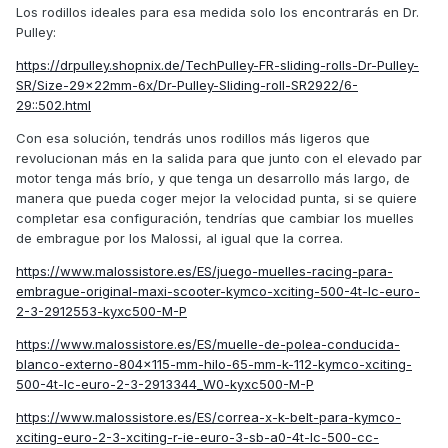
Los rodillos ideales para esa medida solo los encontrarás en Dr.
Pulley:
https://drpulley.shopnix.de/TechPulley-FR-sliding-rolls-Dr-Pulley-
SR/Size-29x22mm-6x/Dr-Pulley-Sliding-roll-SR2922/6-
29::502.html
Con esa solución, tendrás unos rodillos más ligeros que
revolucionan más en la salida para que junto con el elevado par
motor tenga más brío, y que tenga un desarrollo más largo, de
manera que pueda coger mejor la velocidad punta, si se quiere
completar esa configuración, tendrías que cambiar los muelles
de embrague por los Malossi, al igual que la correa.
https://www.malossistore.es/ES/juego-muelles-racing-para-
embrague-original-maxi-scooter-kymco-xciting-500-4t-lc-euro-
2-3-2912553-kyxc500-M-P
https://www.malossistore.es/ES/muelle-de-polea-conducida-
blanco-externo-804x115-mm-hilo-65-mm-k-112-kymco-xciting-
500-4t-lc-euro-2-3-2913344_W0-kyxc500-M-P
https://www.malossistore.es/ES/correa-x-k-belt-para-kymco-
xciting-euro-2-3-xciting-r-ie-euro-3-sb-a0-4t-lc-500-cc-