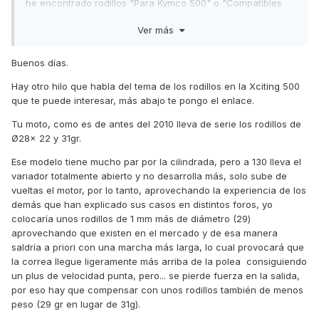
he encontrado rodillos "Para Kymco 500" o "Compatibles
para Kymco 500", y tambien he visto que tienen diámetros y
Ver más
pesos diferentes (lo cual me confunde!!). Solo quiero
cambiar los rodillos que son para mi modelo Kymco Xciting
500 2008 de carburación. Gracias de antemano!
Buenos días.
Hay otro hilo que habla del tema de los rodillos en la Xciting 500
que te puede interesar, más abajo te pongo el enlace.
Tu moto, como es de antes del 2010 lleva de serie los rodillos de
Ø28x 22 y 31gr.
Ese modelo tiene mucho par por la cilindrada, pero a 130 lleva el
variador totalmente abierto y no desarrolla más, solo sube de
vueltas el motor, por lo tanto, aprovechando la experiencia de los
demás que han explicado sus casos en distintos foros, yo
colocaría unos rodillos de 1 mm más de diámetro (29)
aprovechando que existen en el mercado y de esa manera
saldría a priori con una marcha más larga, lo cual provocará que
la correa llegue ligeramente más arriba de la polea consiguiendo
un plus de velocidad punta, pero... se pierde fuerza en la salida,
por eso hay que compensar con unos rodillos también de menos
peso (29 gr en lugar de 31g).