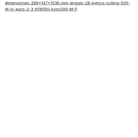
dimensiones-289x147x1036-mm-angulo-28-kymco-xciting-500-
4t-lc-euro-2-3-6116100-kyxc500-M-P