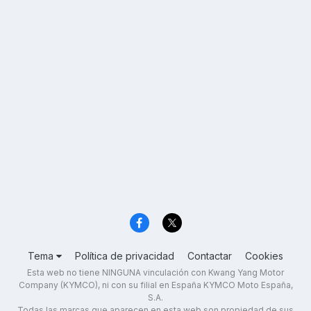
Tema
Política de privacidad
Contactar
Cookies
Esta web no tiene NINGUNA vinculación con Kwang Yang Motor
Company (KYMCO), ni con su filial en España KYMCO Moto España,
S.A.
Todas las marcas que aparecen en esta web son propiedad de sus