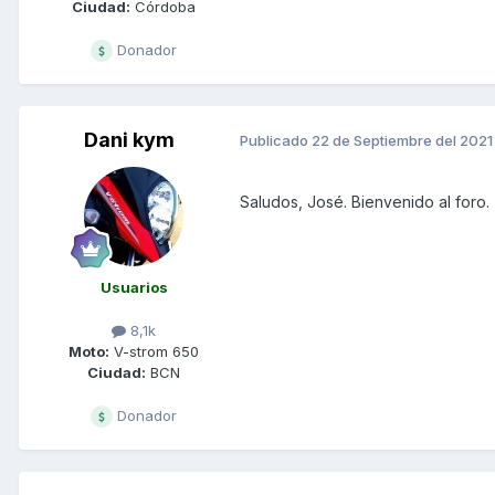
Ciudad:
Córdoba
Donador
Dani kym
Publicado
22 de Septiembre del 2021
Saludos, José. Bienvenido al foro.
Usuarios
8,1k
Moto:
V-strom 650
Ciudad:
BCN
Donador