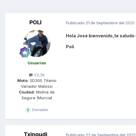
POLI
Publicado
21 de Septiembre del 2021
Hola José bienvenido,te saludo
Poli
Usuarios
22,2k
Moto:
SD300 Titanio
Variador Malossi
Ciudad:
Molina de
Segura (Murcia)
Donador
Txingudi
Publicado
22 de Septiembre del 2021