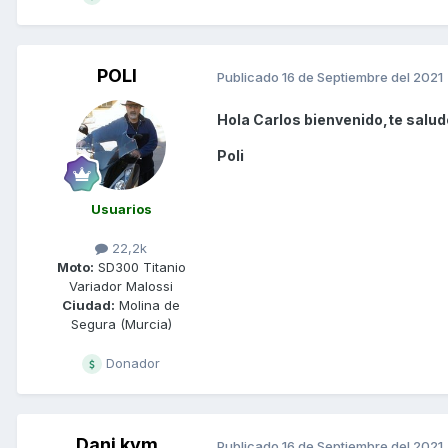
POLI
Publicado
16 de Septiembre del 2021
Hola Carlos bienvenido,te salu
Poli
Usuarios
22,2k
Moto:
SD300 Titanio
Variador Malossi
Ciudad:
Molina de
Segura (Murcia)
Donador
Dani kym
Publicado
16 de Septiembre del 2021