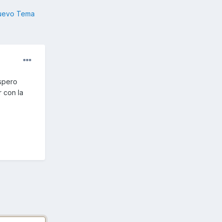
nuevo Tema
spero
r con la