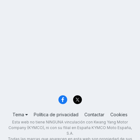
Tema
Política de privacidad
Contactar
Cookies
Esta web no tiene NINGUNA vinculación con Kwang Yang Motor
Company (KYMCO), ni con su filial en España KYMCO Moto España,
S.A.
Todas las marcas que aparecen en esta web son propiedad de sus