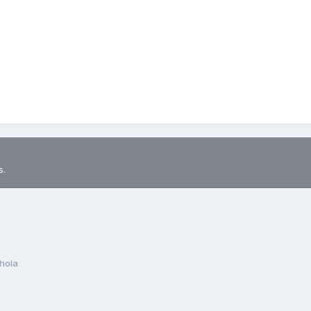
s.
hola