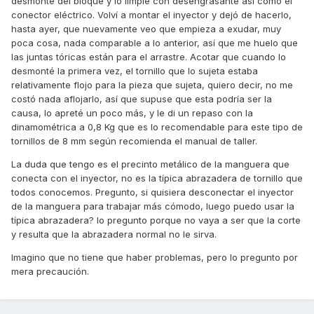
desmonté del bloque y lo limpié con desengrasante así como el
conector eléctrico. Volví a montar el inyector y dejó de hacerlo,
hasta ayer, que nuevamente veo que empieza a exudar, muy
poca cosa, nada comparable a lo anterior, así que me huelo que
las juntas tóricas están para el arrastre. Acotar que cuando lo
desmonté la primera vez, el tornillo que lo sujeta estaba
relativamente flojo para la pieza que sujeta, quiero decir, no me
costó nada aflojarlo, así que supuse que esta podría ser la
causa, lo apreté un poco más, y le di un repaso con la
dinamométrica a 0,8 Kg que es lo recomendable para este tipo de
tornillos de 8 mm según recomienda el manual de taller.
La duda que tengo es el precinto metálico de la manguera que
conecta con el inyector, no es la típica abrazadera de tornillo que
todos conocemos. Pregunto, si quisiera desconectar el inyector
de la manguera para trabajar más cómodo, luego puedo usar la
típica abrazadera? lo pregunto porque no vaya a ser que la corte
y resulta que la abrazadera normal no le sirva.
Imagino que no tiene que haber problemas, pero lo pregunto por
mera precaución.