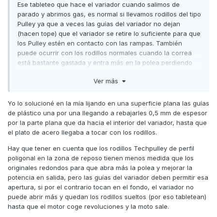
Ese tableteo que hace el variador cuando salimos de
parado y abrimos gas, es normal si llevamos rodillos del tipo
Pulley ya que a veces las guías del variador no dejan
(hacen tope) que el variador se retire lo suficiente para que
los Pulley estén en contacto con las rampas. También
puede ocurrir con los rodillos normales cuando la correa
está bastante gastada y entra más en la polea perdiendo
tensión del muelle de contraste.
Ver más
Creo que dependiendo de tu caso (no nos has dado
muchas explicaciones) correspondería una revisión del
Yo lo solucioné en la mía lijando en una superficie plana las guías
estado de los rodillos, correa y embrague.
de plástico una por una llegando a rebajarles 0,5 mm de espesor
por la parte plana que da hacia el interior del variador, hasta que
Un saludo
el plato de acero llegaba a tocar con los rodillos.
Hay que tener en cuenta que los rodillos Techpulley de perfil
poligonal en la zona de reposo tienen menos medida que los
originales redondos para que abra más la polea y mejorar la
potencia en salida, pero las guías del variador deben permitir esa
apertura, si por el contrario tocan en el fondo, el variador no
puede abrir más y quedan los rodillos sueltos (por eso tabletean)
hasta que el motor coge revoluciones y la moto sale.