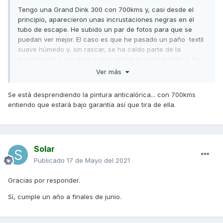
Tengo una Grand Dink 300 con 700kms y, casi desde el
principio, aparecieron unas incrustaciones negras en el
tubo de escape. He subido un par de fotos para que se
puedan ver mejor. El caso es que he pasado un paño textil
suave húmedo y, sin rascar, se ha caído parte de la
incrustación y me da que deja visible la parte metálica. Se
distingue algo en las fotos. ¿A alguien le ha pasado lo
Ver más
mismo o tiene idea de lo que puede ser?
Se está desprendiendo la pintura anticalórica... con 700kms
Muchas gracias!
entiendo que estará bajo garantía así que tira de ella.
Solar
Publicado
17 de Mayo del 2021
Gracias por responder.
Sí, cumple un año a finales de junio.