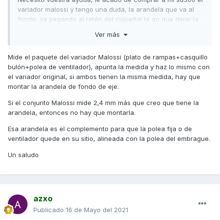
variador malossi y tengo una duda, la arandela que va al
fondo, ya pegando al retén del cigüeñal te go que dejar la
de la moto?
Ver más
El kit malossi no trae ninguna y no sé si tengo que dejar la
que lleva la moto o no poner ninguna, muuuuuchas gracias
Mide el paquete del variador Malossi (plato de rampas+casquillo
compañeros
bulón+polea de ventilador), apunta la medida y haz lo mismo con
el variador original, si ambos tienen la misma medida, hay que
montar la arandela de fondo de eje.
Si el conjunto Malossi mide 2,4 mm más que creo que tiene la
arandela, entonces no hay que montarla.
Esa arandela es el complemento para que la polea fija o de
ventilador quede en su sitio, alineada con la polea del embrague.
Un saludo
azxo
Publicado
16 de Mayo del 2021