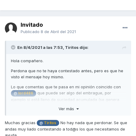
Invitado
Publicado
8 de Abril del 2021
En 8/4/2021 a las 7:53,
Tiritos
dijo:
Hola compañero.
Perdona que no te haya contestado antes, pero es que he
visto el mensaje hoy mismo.
Lo que comentas que te pasa en mi opinión coincido con
que puede ser algo del embrague, por
@
lord486
ejemplo si está lleno de suciedad acumulada (se genera
mucho polvo de la correa y de los ferodos), los muelles no
Ver más
se recogen bien y actúan a trompicones, yo creo que sería
bueno una revisión y limpieza de embrague y variador.
Muchas gracias
No hay nada que perdonar. Se que
@
Tiritos
Otra causa posible sería una mala regulación de la
andas muy liado contestando a tod@s los que necesitamos de
mariposa de gases, pero si fuera así, creo que al
ayuda.