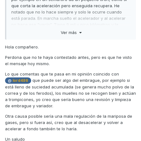
que corta la aceleración pero enseguida recupera. He
notado que no lo hace siempre y solo le ocurre cuando
está parada. En marcha suelto el acelerador y al acelerar
no hace ese “vacío”. Tiene 9 mil y pico kilómetros y la
revisión de los 10000 está pasada desde el mes de junio del
Ver más
pasado año (hago menos kilómetros de los que me
gustaría)
Hola compañero.
Sabríais decirme por favor a que se puede deber?
Perdona que no te haya contestado antes, pero es que he visto
Informaros que la última vez que llené el depósito sin darme
el mensaje hoy mismo.
cuenta la gasolina rebosó por la boca de carga. Tendría
esto algo que ver? Me refiero ha si puede haberse creado
Lo que comentas que te pasa en mi opinión coincido con
bolsas de aire y por eso los cortes de aceleración.
que puede ser algo del embrague, por ejemplo si
@
lord486
está lleno de suciedad acumulada (se genera mucho polvo de la
Gracias de antemano y un saludo ✌
✌
✌
?
?
?
correa y de los ferodos), los muelles no se recogen bien y actúan
a trompicones, yo creo que sería bueno una revisión y limpieza
de embrague y variador.
Otra causa posible sería una mala regulación de la mariposa de
gases, pero si fuera así, creo que al desacelerar y volver a
acelerar a fondo también te lo haría.
Un saludo