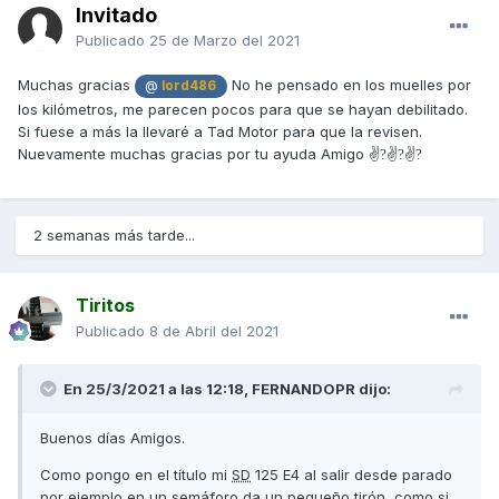
Invitado
Publicado
25 de Marzo del 2021
Muchas gracias
No he pensado en los muelles por
@
lord486
los kilómetros, me parecen pocos para que se hayan debilitado.
Si fuese a más la llevaré a Tad Motor para que la revisen.
Nuevamente muchas gracias por tu ayuda Amigo ✌
✌
✌
?
?
?
2 semanas más tarde...
Tiritos
Publicado
8 de Abril del 2021
En 25/3/2021 a las 12:18,
FERNANDOPR
dijo:
Buenos días Amigos.
Como pongo en el título mi
SD
125 E4 al salir desde parado
por ejemplo en un semáforo da un pequeño tirón, como si