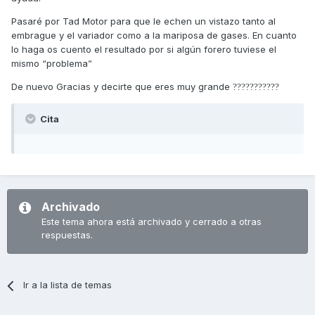
desacelerar y volver a acelerar a fondo también te lo haría.
Pasaré por Tad Motor para que le echen un vistazo tanto al
Un saludo
embrague y el variador como a la mariposa de gases. En cuanto
lo haga os cuento el resultado por si algún forero tuviese el
mismo “problema”
De nuevo Gracias y decirte que eres muy grande
??
?
??
?
??
?
??
Cita
Archivado
Este tema ahora está archivado y cerrado a otras
respuestas.
Ir a la lista de temas