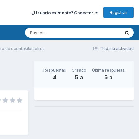
Registrar
¿Usuario existente? Conectar
ro de cuentakilometros
Toda la actividad
Respuestas
Creado
Última respuesta
4
5 a
5 a