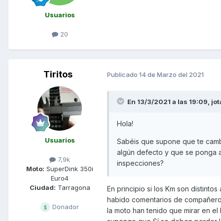
Usuarios
20
Tiritos
Publicado
14 de Marzo del 2021
En 13/3/2021 a las 19:09,
jo
Hola!
Usuarios
Sabéis que supone que te cambi
algún defecto y que se ponga a 
7,9k
inspecciones?
Moto:
SuperDink 350i
Euro4
Ciudad:
Tarragona
En principio si los Km son distintos
habido comentarios de compañeros 
Donador
la moto han tenido que mirar en el