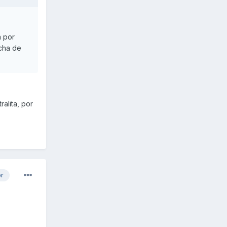
a por
icha de
ralita, por
or