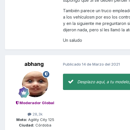
supongo que Sí se deben perder lo
También parece un truco empleado
a los vehículosm por eso los contro
y en la siguiente me preguntaron s
dijeron nada, pero sí les llamó la a
Un saludo
abhang
Publicado
14 de Marzo del 2021
Desplazo aqui, a tu modelo
Moderador Global
28,3k
Moto:
Agility City 125
Ciudad:
Córdoba