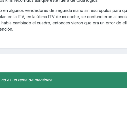
s kms recorridos aunque esté fuera de toda lógica.
 en algunos vendedores de segunda mano sin escrúpulos para qui
lan en la ITV, en la última ITV de mi coche, se confundieron al anot
i había cambiado el cuadro, entonces vieron que era un error de el
tención.
, no es un tema de mecánica.