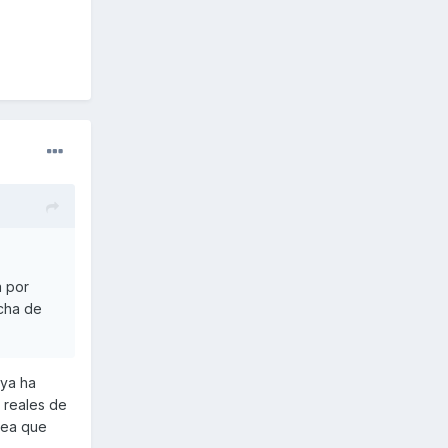
a por
icha de
 ya ha
 reales de
sea que