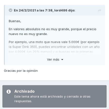
En 24/2/2021 a las 7:38,
lord486
dijo:
Buenas,
En valores absolutos no es muy grande, porque el precio
nuevo no es muy grande.
Por ejemplo, una moto que nueva vale 5.000€ (por ejemplo
la Super Dink 350), puedes encontrar unidades con un año
por 4.000€ (un 20% menos) y si buscas en la primeras
unidades de 2.017 la puedes encontrar por 3.500€ ( un
Ver más
30% menos). Si buscas un modelo algo anterior (una Super
Dink 300) puedes encontrar unidades de 2.016 por 3.000€
Gracias por la opinión
(un 40% menos), de 2.015 por 2.800€ (un 43% menos) y si
buscas unidades más antiguas y con más de 15.000
ó 20.000 kilómetros o directamente a particulares, puedes
encontrar unidades por 2.000€ (un 70% menos).
Archivado
Saludos,
Este tema ahora está archivado y cerrado a otras
respuestas.