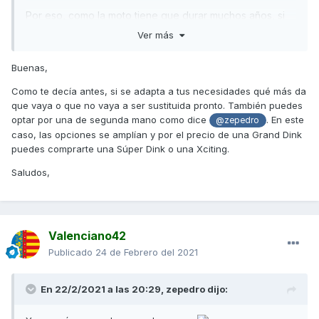
Por eso, como la moto tiene que durar muchos años, si
invierto esa cantidad de dinero (que es importante para
Ver más
mí y un esfuerzo considerable), me sabe fatal comprarla
y que salga otro modelo rápidamente o en este 2021. Es
Buenas,
que tengo la sensación de estar comprando algo muy
Como te decía antes, si se adapta a tus necesidades qué más da
desfasado.
que vaya o que no vaya a ser sustituida pronto. También puedes
optar por una de segunda mano como dice
. En este
@zepedro
caso, las opciones se amplían y por el precio de una Grand Dink
Gracias de nuevo por las opiniones, muy bien recibidas.
puedes comprarte una Súper Dink o una Xciting.
Saludos,
Valenciano42
Publicado
24 de Febrero del 2021
En 22/2/2021 a las 20:29,
zepedro
dijo: