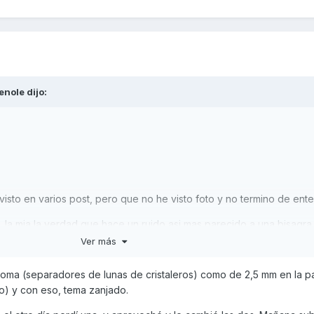
enole
dijo:
isto en varios post, pero que no he visto foto y no termino de ente
o, la mia la verdad que hace un ruido asi mas parecido a una bisagra
Ver más
evanta.
goma (separadores de lunas de cristaleros) como de 2,5 mm en la p
o) y con eso, tema zanjado.
 goma, pero he probado hoy con varias en el enganche y hace lo m