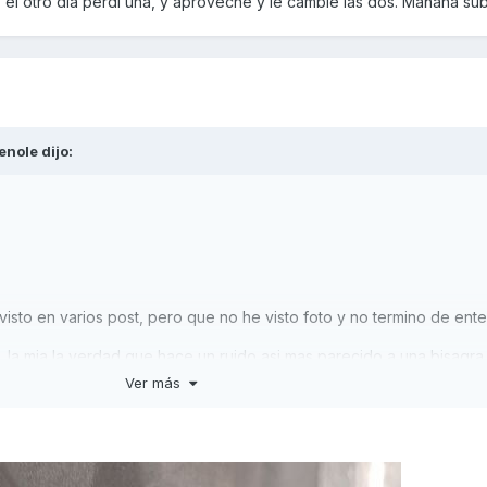
el otro día perdí una, y aproveché y le cambié las dos. Mañana sub
habeis puesto vosotr@s ? la vuestra al abrir, se levanta sola ?
ena porque le hara falta grasa o algo a la cerradura del asiento, o
ertura, como lo veis ?¿
enole
dijo:
s que he puesto :-/
isto en varios post, pero que no he visto foto y no termino de ente
o, la mia la verdad que hace un ruido asi mas parecido a una bisagra
Ver más
evanta.
 goma, pero he probado hoy con varias en el enganche y hace lo m