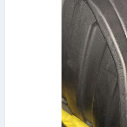
POdeis subir alguna foto de que 
He pensado tambien que igual su
igual es tension del cable de ap
Subio una foto de las dos goma
Saludos