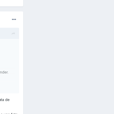
nder.
ata de
ismo.