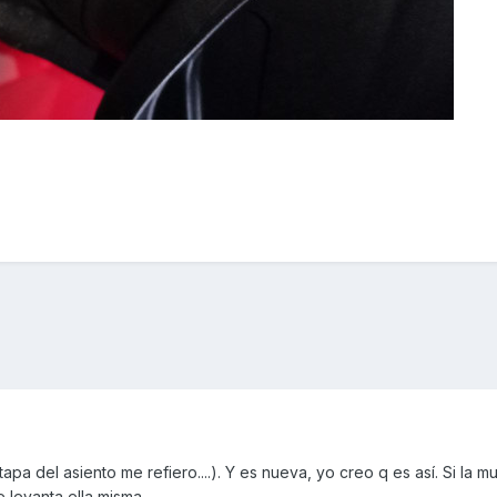
tapa del asiento me refiero....). Y es nueva, yo creo q es así. Si la 
 levanta ella misma.