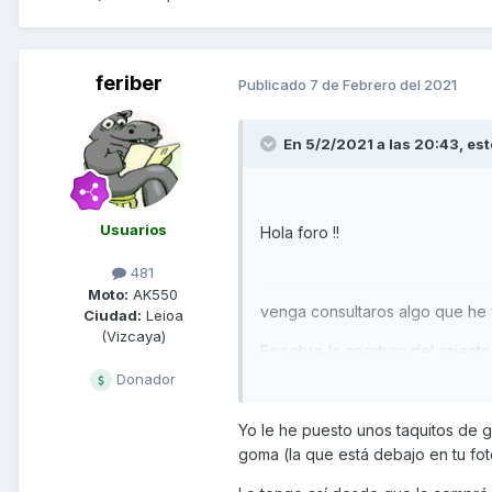
feriber
Publicado
7 de Febrero del 2021
En 5/2/2021 a las 20:43,
est
Usuarios
Hola foro !!
481
Moto:
AK550
venga consultaros algo que he v
Ciudad:
Leioa
(Vizcaya)
Es sobre la apertura del asient
Donador
mal engrasada y el asiento no l
Yo le he puesto unos taquitos de 
goma (la que está debajo en tu fot
Vi lo que deciais de poner una