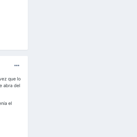
 vez que lo
e abra del
nía el