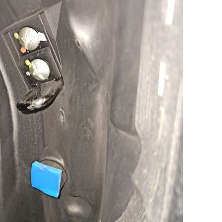
habeis puesto vosotr@s ? la vuestra al abrir, se levanta sola ?
ena porque le hara falta grasa o algo a la cerradura del asiento, o
ertura, como lo veis ?¿
s que he puesto :-/