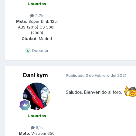
Usuarios
2,7k
Moto:
Super Dink 125i
ABS (2015) GS 500F
(2008)
Ciudad:
Madrid
Donador
Dani kym
Publicado
3 de Febrero del 2021
Saludos. Bienvenido al foro.
Usuarios
8,1k
Moto:
V-strom 650