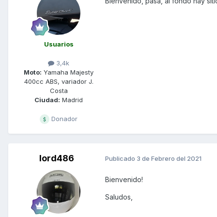
Bienvenido, pasa, al fondo hay siti
Usuarios
3,4k
Moto:
Yamaha Majesty
400cc ABS, variador J.
Costa
Ciudad:
Madrid
Donador
lord486
Publicado
3 de Febrero del 2021
Bienvenido!
Saludos,