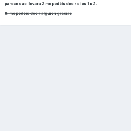
parece que llevara 2 me podéis decir si es 1 o 2.
Si me podéis decir alguien gracias