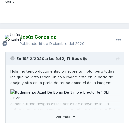
Salu2
Jesús González
Publicado
19 de Diciembre del 2020
En 19/12/2020 a las 6:42,
Tiritos
dijo:
Hola, no tengo documentación sobre tu moto, pero todas
las que he visto llevan un solo rodamiento en la parte de
abajo y otro en la parte de arriba como el de la imagen:
Si han sufrido desgastes las partes de apoyo de la tija,
quizás puedas suplementar con arandelas calibradas Din
988 y luego regular el ajuste con las tuercas de la tija.
Ver más
Espero haberte ayudado, un saludo.