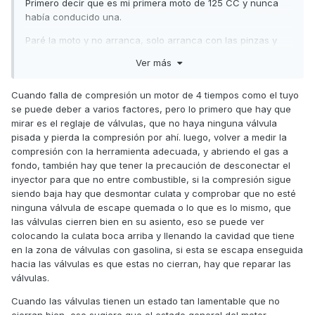
Primero decir que es mi primera moto de 125 CC y nunca
había conducido una.
Paré la moto y no arranca, solo arranca con las pinzas y
costándole bastante,le midió la compresión y tiene 6
Ver más
cuando debería llevar entre 9 y 12 según me dijo.
Dice que pueden ser varias cosas pero que primero cambie
Cuando falla de compresión un motor de 4 tiempos como el tuyo
el cilindro que es lo más barato.
se puede deber a varios factores, pero lo primero que hay que
mirar es el reglaje de válvulas, que no haya ninguna válvula
A alguien le ha pasado algo así?
pisada y pierda la compresión por ahí. luego, volver a medir la
compresión con la herramienta adecuada, y abriendo el gas a
Un saludo y Muchas gracias de antemano
fondo, también hay que tener la precaución de desconectar el
inyector para que no entre combustible, si la compresión sigue
siendo baja hay que desmontar culata y comprobar que no esté
ninguna válvula de escape quemada o lo que es lo mismo, que
las válvulas cierren bien en su asiento, eso se puede ver
colocando la culata boca arriba y llenando la cavidad que tiene
en la zona de válvulas con gasolina, si esta se escapa enseguida
hacia las válvulas es que estas no cierran, hay que reparar las
válvulas.
Cuando las válvulas tienen un estado tan lamentable que no
cierran bien, eso sugiere que el estado general del motor