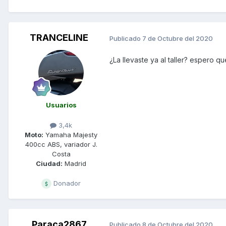
TRANCELINE
Publicado
7 de Octubre del 2020
¿La llevaste ya al taller? espero q
Usuarios
3,4k
Moto:
Yamaha Majesty
400cc ABS, variador J.
Costa
Ciudad:
Madrid
Donador
Paraca2867
Publicado
8 de Octubre del 2020