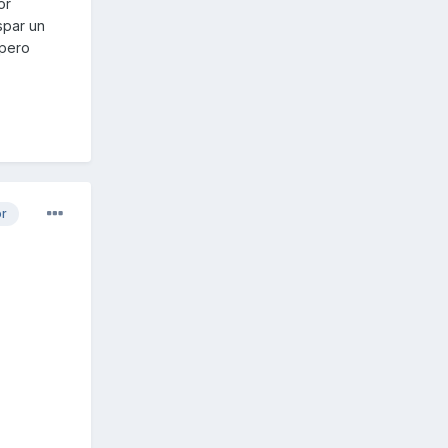
or
spar un
 pero
or