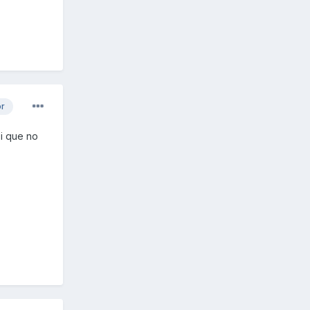
or
si que no