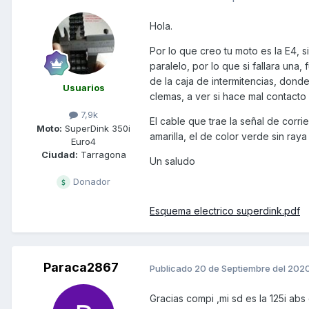
Hola.
Por lo que creo tu moto es la E4, s
paralelo, por lo que si fallara una,
de la caja de intermitencias, dond
Usuarios
clemas, a ver si hace mal contacto 
7,9k
El cable que trae la señal de corr
Moto:
SuperDink 350i
amarilla, el de color verde sin raya
Euro4
Ciudad:
Tarragona
Un saludo
Donador
Esquema electrico superdink.pdf
Paraca2867
Publicado
20 de Septiembre del 202
Gracias compi ,mi sd es la 125i a