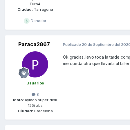
Euro4
Ciudad:
Tarragona
Donador
Paraca2867
Publicado
20 de Septiembre del 202
Ok gracias,llevo toda la tarde com
me queda otra que llevarla al talle
Usuarios
8
Moto:
Kymco super dink
125i abs
Ciudad:
Barcelona