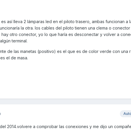
i es así lleva 2 lámparas led en el piloto trasero, ambas funcionan a 
 funcionaría la otra. los cables del piloto tienen una clema o conecto
e hay otro conector, yo lo que haría es desconectar y volver a cone
algún terminal.
iente de las manetas (positivo) es el que es de color verde con una 
 es el de masa.
0
Aut
bs del 2014.volvere a comprobar las conexiones y me dijo un compañ