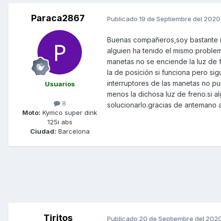
Paraca2867
Publicado
19 de Septiembre del 2020
Buenas compañeros,soy bastante nu
alguien ha tenido el mismo proble
manetas no se enciende la luz de 
la de posición si funciona pero si
interruptores de las manetas no p
Usuarios
menos la dichosa luz de freno.si 
8
solucionarlo.gracias de antemano 
Moto:
Kymco super dink
125i abs
Ciudad:
Barcelona
Tiritos
Publicado
20 de Septiembre del 202