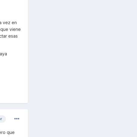
la vez en
r que viene
ctar esas
raya
or
ero que