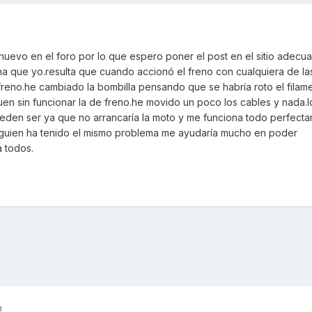
evo en el foro por lo que espero poner el post en el sitio adecua
ma que yo.resulta que cuando accionó el freno con cualquiera de la
freno.he cambiado la bombilla pensando que se habría roto el filam
guen sin funcionar la de freno.he movido un poco los cables y nada.l
ueden ser ya que no arrancaría la moto y me funciona todo perfect
alguien ha tenido el mismo problema me ayudaría mucho en poder
a todos.
0