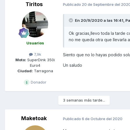
Tiritos
Publicado
20 de Septiembre del 202
En 20/9/2020 a las 16:41,
P
Ok gracias,llevo toda la tarde 
no me queda otra que llevarla al
Usuarios
7,9k
Siento que no lo hayas podido solu
Moto:
SuperDink 350i
Un saludo
Euro4
Ciudad:
Tarragona
Donador
3 semanas más tarde...
Maketoak
Publicado
6 de Octubre del 2020