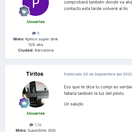
comprobará también donde va aloj
contacto.esta tarde volveré al lío.
Usuarios
8
Moto:
Kymco super dink
125i abs
Ciudad:
Barcelona
Tiritos
Publicado
20 de Septiembre del 202
Eso que te dice tu compi es verdad,
fallaría también la luz del piloto.
Un saludo
Usuarios
7,9k
Moto:
SuperDink 350i