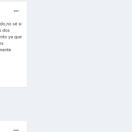
do,no sé si
s dos
ento ya que
os
amente