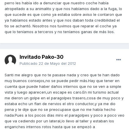
perro les había ido a denunciar que nuestro coche había
atropellado a su animalito y que nos habíamos dado a la fuga, lo
que sucede es que como ya estaba sobre aviso le contaron que
ya habíamos estado antes y que nos daban toda credibilidad el
tio se achantó. Nosotros nos tuvimos que reparar el coche ya
que lo teníamos a terceros y no teníamos ganas de más lios.
Invitado Pako-30
Publicado
22 de Mayo del 2012
Santi me alegro que no te pasase nada y creo que te han dado
muy buenos consejos,no se puede pedir más.Hay que tener en
cuenta que puede haber daños internos que no se ven a simple
vista y luego aparecen,un escape es caro.En mi turismo actual
me dieron un golpe en el paragolpes trasero,cosa de muy poco y
estaba echo un flan de nervios el otro conductor,y ya me dio
pena y le dije que no se preocupase que no me había hecho
nada.Pues a los pocos días miro el paragolpes y poco a poco veo
que va cediendo por un lateral,lo llevo al taller y estaban los
enganches internos rotos hasta que se empezó a