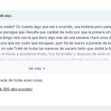
AI
dijo:
 estáis? Os cuento algo que me a ocurrido, una tontería pero par
e persigue jeje. Resulta que cambié de moto por que la primera sd 
ra tengo otra con la que llevo algo más de una semana. Hace unos d
 cosa que me costó que encajase, ayer fuí de nuevo a ponerle de b
no sale.Traté de todas las maneras de sacarlo tanto que doblé la ll
 el miedo a quedarme tirado, hoy fuí al taller y despues de estar mi
e, resulta que tiene su posición la dichosa flechita va hacia arriba,
o por que encaja en otra posición que no es la suya? Si tiene la mis
Ver más
a tontería está solucionada pero joer... Debería saber algún cosa má
 pasar futuros sustos? Un saludo y gracias.
rarás de todas esas cosas.
nk-300-abs-scooter/