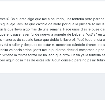
táis? Os cuento algo que me a ocurrido, una tontería pero parece
sigue jeje. Resulta que cambié de moto por que la primera sd me la
con la que llevo algo más de una semana. Hace unos días le puse gas
que encajase, ayer fuí de nuevo a ponerle de beber y "ost*a" en t
s maneras de sacarlo tanto que doblé la llave pf, Pasé todo el día 
 fuí al taller y despues de estar mi mecánico dándole tirones etc sa
echita va hacia arriba, jod*r me lo pudieron decir al comprarla o po
 Si tiene la misma forma de un lado que otro? En fin ya la tontería e
aber algún cosa más de estas sd? Algún consejo para no pasar futur