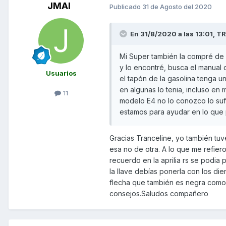
JMAI
Publicado
31 de Agosto del 2020
En 31/8/2020 a las 13:01,
TR
Mi Super también la compré de 
y lo encontré, busca el manual
Usuarios
el tapón de la gasolina tenga u
en algunas lo tenia, incluso en 
11
modelo E4 no lo conozco lo sufi
estamos para ayudar en lo que 
Gracias Tranceline, yo también tuve
esa no de otra. A lo que me refier
recuerdo en la aprilia rs se podia
la llave debías ponerla con los di
flecha que también es negra como e
consejos.Saludos compañero