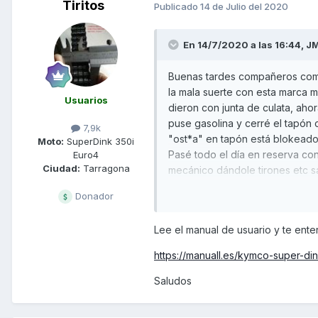
Tiritos
Publicado
14 de Julio del 2020
En 14/7/2020 a las 16:44,
JM
Buenas tardes compañeros como
la mala suerte con esta marca m
Usuarios
dieron con junta de culata, aho
puse gasolina y cerré el tapón
7,9k
"ost*a" en tapón está blokeado 
Moto:
SuperDink 350i
Pasé todo el día en reserva con
Euro4
Ciudad:
Tarragona
mecánico dándole tirones etc sal
lo pudieron decir al comprarla 
Donador
de un lado que otro? En fin ya l
estas sd? Algún consejo para no
Lee el manual de usuario y te ente
https://manuall.es/kymco-super-di
Saludos