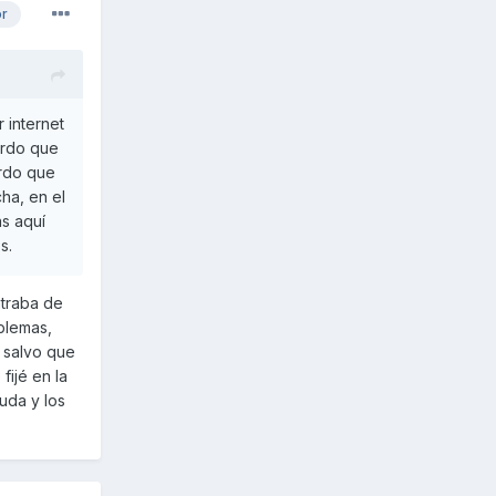
or
 internet
urdo que
erdo que
cha, en el
as aquí
s.
ntraba de
blemas,
a salvo que
fijé en la
uda y los