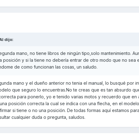
AI
dijo:
segunda mano, no tiene libros de ningún tipo,solo mantenimiento. Au
posición y si la tiene no debería entrar de otro modo que no sea e
ándome de como funcionan las cosas, un saludo.
nda mano y el dueño anterior no tenia el manual, lo busqué por int
odelo que seguro lo encuentras.No te creas que es tan absurdo qu
correcta para ponerlo, yo e tenido varias motos y recuerdo que en 
 una posición correcta la cual se indica con una flecha, en el model
irmar si tiene o no una posición. De todas formas aquí estamos par
ltar cualquier duda o pregunta, saludos.