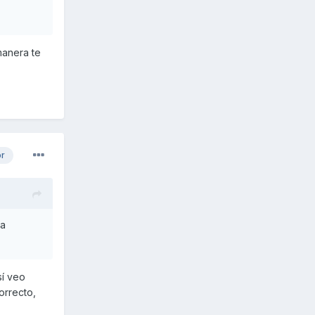
manera te
or
ta
sí veo
orrecto,