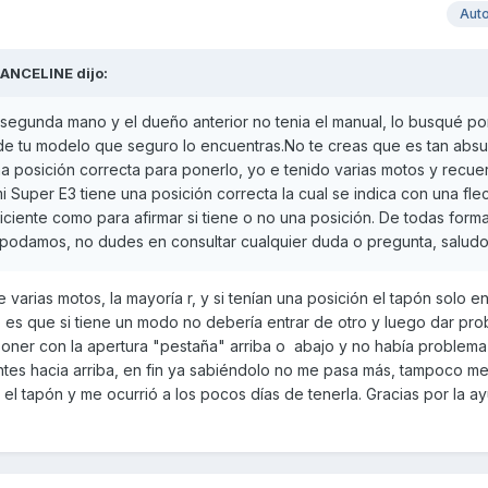
Aut
ANCELINE
dijo:
segunda mano y el dueño anterior no tenia el manual, lo busqué por
 de tu modelo que seguro lo encuentras.No te creas que es tan abs
na posición correcta para ponerlo, yo e tenido varias motos y recu
mi Super E3 tiene una posición correcta la cual se indica con una fle
ciente como para afirmar si tiene o no una posición. De todas form
podamos, no dudes en consultar cualquier duda o pregunta, saludo
 varias motos, la mayoría r, y si tenían una posición el tapón solo e
o es que si tiene un modo no debería entrar de otro y luego dar pro
 poner con la apertura "pestaña" arriba o abajo y no había problem
entes hacia arriba, en fin ya sabiéndolo no me pasa más, tampoco me 
l tapón y me ocurrió a los pocos días de tenerla. Gracias por la ay