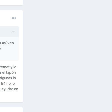
n así veo
l
ernet y lo
e el tapón
algunas lo
o E4 no lo
a ayudar en