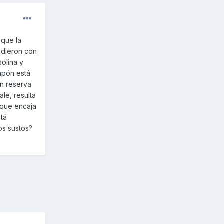
 que la
 dieron con
olina y
apón está
en reserva
le, resulta
r que encaja
stá
os sustos?