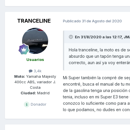
TRANCELINE
Publicado
31 de Agosto del 2020
En 31/8/2020 a las 12:17,
JM
Hola tranceline, la moto es de 
absurdo que un tapón tenga una 
Usuarios
correcto, aun así ya voy enter
3,4k
Moto:
Yamaha Majesty
Mi Super también la compré de segu
400cc ABS, variador J.
encontré, busca el manual de tu m
Costa
de la gasolina tenga una posición 
Ciudad:
Madrid
tenia, incluso en mi Super E3 tiene
conozco lo suficiente como para af
Donador
lo que podamos, no dudes en consu