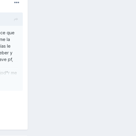
ece que
me la
ías le
eber y
ave pf,
 jod*r me
ma forma
s de