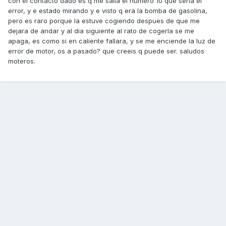
con el contacto dado es q me salia el numero 10 que seria el
error, y e estado mirando y e visto q era la bomba de gasolina,
pero es raro porque la estuve cogiendo despues de que me
dejara de andar y al dia siguiente al rato de cogerla se me
apaga, es como si en caliente fallara, y se me enciende la luz de
error de motor, os a pasado? que creeis q puede ser. saludos
moteros.