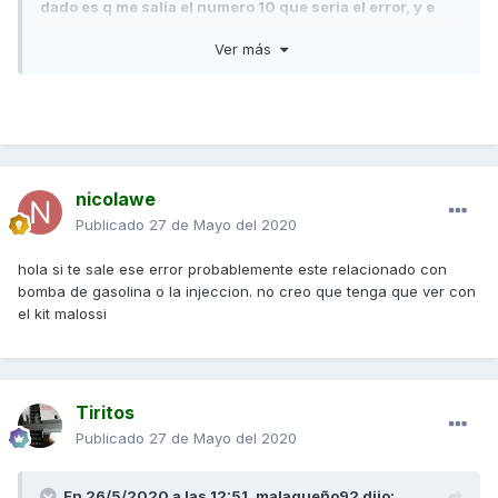
dado es q me salia el numero 10 que seria el error, y e
estado mirando y e visto q era la bomba de gasolina, pero
Ver más
es raro porque la estuve cogiendo despues de que me
dejara de andar y al dia siguiente al rato de cogerla se
me apaga, es como si en caliente fallara, y se me
enciende la luz de error de motor, os a pasado? que
creeis q puede ser. saludos moteros.
nicolawe
Publicado
27 de Mayo del 2020
hola si te sale ese error probablemente este relacionado con
bomba de gasolina o la injeccion. no creo que tenga que ver con
el kit malossi
Tiritos
Publicado
27 de Mayo del 2020
En 26/5/2020 a las 12:51,
malagueño92
dijo: