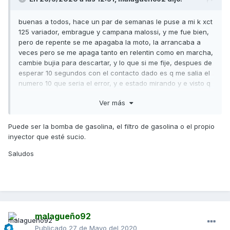
buenas a todos, hace un par de semanas le puse a mi k xct
125 variador, embrague y campana malossi, y me fue bien,
pero de repente se me apagaba la moto, la arrancaba a
veces pero se me apaga tanto en relentin como en marcha,
cambie bujia para descartar, y lo que si me fije, despues de
esperar 10 segundos con el contacto dado es q me salia el
numero 10 que seria el error, y e estado mirando y e visto q
era la bomba de gasolina, pero es raro porque la estuve
Ver más
cogiendo despues de que me dejara de andar y al dia
siguiente al rato de cogerla se me apaga, es como si en
caliente fallara, y se me enciende la luz de error de motor,
Puede ser la bomba de gasolina, el filtro de gasolina o el propio
os a pasado? que creeis q puede ser. saludos moteros.
inyector que esté sucio.
Saludos
malagueño92
Publicado
27 de Mayo del 2020