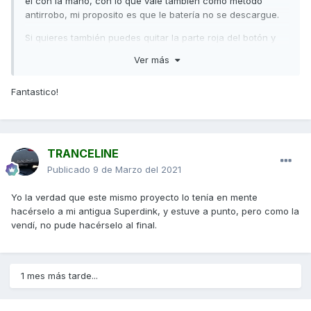
él con la mano, con lo que vale también como método
antirrobo, mi proposito es que le batería no se descargue.
Si quieres también puedes quitar la parte roja del botón y
llevártela. Así no pueden conectarlo.
Ver más
Este interruptor tiene dos conexiones, lo único que hace es
interrumpir el cable de la moto negativo con el borne
Fantastico!
negativo de la moto, es sencillo.
Necesitarás comprar el conector y un cable con terminales
redondas y que sea el cable de una sección de 4mm más o
TRANCELINE
menos. El mio media unos 30cm.
Publicado
9 de Marzo del 2021
Yo la verdad que este mismo proyecto lo tenía en mente
hacérselo a mi antigua Superdink, y estuve a punto, pero como la
vendí, no pude hacérselo al final.
1 mes más tarde...