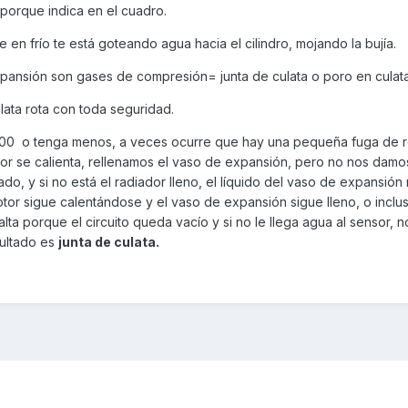
porque indica en el cuadro.
 en frío te está goteando agua hacia el cilindro, mojando la bujía.
expansión son gases de compresión= junta de culata o poro en culata
ulata rota con toda seguridad.
000 o tenga menos, a veces ocurre que hay una pequeña fuga de r
r se calienta, rellenamos el vaso de expansión, pero no nos damo
ado, y si no está el radiador lleno, el líquido del vaso de expansió
 motor sigue calentándose y el vaso de expansión sigue lleno, o incl
ta porque el circuito queda vacío y si no le llega agua al sensor, no
sultado es
junta de culata.