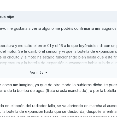
sus
dijo:
evo me gustaría a ver si alguno me podéis confirmar si mis augurios
eratura y me salio el error 01 y el 16 a lo que leyéndolos di con un
 del motor. Se le cambió el sensor y vi que la botella de expansión
ue el circuito y la moto ha estado funcionando bien hasta que este fi
temperatura y la botella de expansión nuevamente habia subido el n
Ver más
rante o por lo menos que haya visto en cantidades visibles. Pero, 
 culata? Tapon de radiador? La propia culata por algun poro?
e como me imagino, ya que de otro modo lo hubieras dicho, te pued
cierre de la bomba de agua (fíjate si está manchado), o por la botella
do con el aceite y no parece que haya salido hacia fuera quemado p
 del circuito.
ada en el tapón del radiador falla, se va abriendo en marcha al aumen
o la junta culata, aunque espero que no sea así pues seria la segu
ndo la botella de expansión hasta que se desborda, después al enfria
pensar que, si tengo que hacer culata..podria revisar de paso los