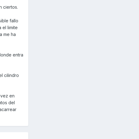
 ciertos.
ible fallo
el limite
na me ha
 donde entra
l cilindro
 vez en
ntos del
acarrear