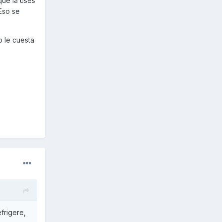
que la uses
it de
 Eso se
o le cuesta
frigere,