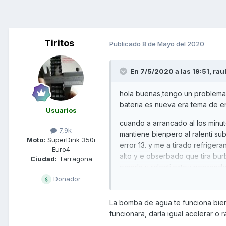
Tiritos
Publicado
8 de Mayo del 2020
En 7/5/2020 a las 19:51,
rau
hola buenas,tengo un problema 
bateria es nueva era tema de e
Usuarios
cuando a arrancado al los minu
7,9k
mantiene bienpero al ralentí su
Moto:
SuperDink 350i
error 13. y me a tirado refriger
Euro4
alto y e obserbado que tira bur
Ciudad:
Tarragona
pararla y ralenti.estoy pensand
soluciona me temo que podria se
Donador
Alguno con este problema o lo 
La bomba de agua te funciona bien,
funcionara, daría igual acelerar o ra
la moto tiene 20000 km