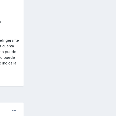
.
efrigerante
s cuenta
n no puede
uso puede
 indica la