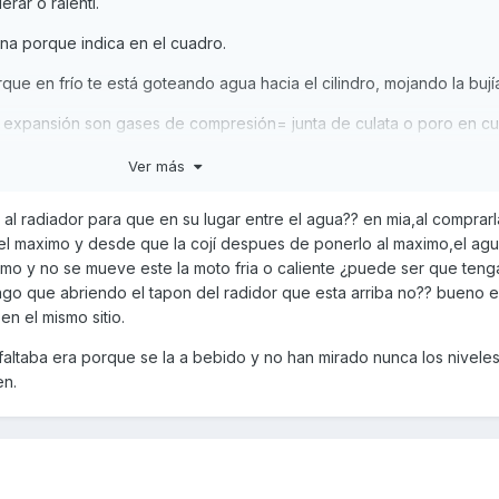
erar o ralentí.
na porque indica en el cuadro.
que en frío te está goteando agua hacia el cilindro, mojando la bují
de expansión son gases de compresión= junta de culata o poro en cul
e culata rota con toda seguridad.
Ver más
20.000 o tenga menos, a veces ocurre que hay una pequeña fuga 
 al radiador para que en su lugar entre el agua?? en mia,al comprarla
s cuenta el motor se calienta, rellenamos el vaso de expansión, pe
 el maximo y desde que la cojí despues de ponerlo al maximo,el agu
 del radiador ha bajado, y si no está el radiador lleno, el líquido d
mo y no se mueve este la moto fria o caliente ¿puede ser que tenga
el circuito, por lo que el motor sigue calentándose y el vaso de e
go que abriendo el tapon del radidor que esta arriba no?? bueno e
sar que no indique temperatura alta porque el circuito queda vacío y
en el mismo sitio.
la temperatura real, con lo cuál el resultado es
junta de culata.
 faltaba era porque se la a bebido y no han mirado nunca los nivele
en.