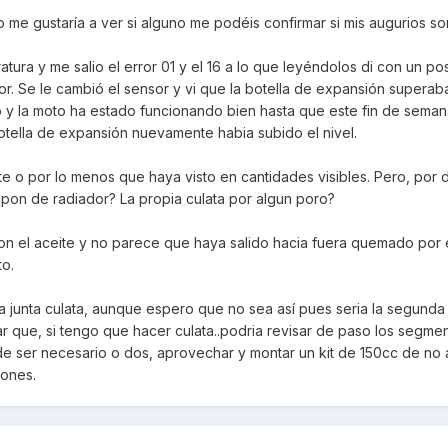
 me gustaría a ver si alguno me podéis confirmar si mis augurios son
ura y me salio el error 01 y el 16 a lo que leyéndolos di con un pos
r. Se le cambió el sensor y vi que la botella de expansión superaba 
to y la moto ha estado funcionando bien hasta que este fin de sema
 botella de expansión nuevamente habia subido el nivel.
te o por lo menos que haya visto en cantidades visibles. Pero, por
Tapon de radiador? La propia culata por algun poro?
on el aceite y no parece que haya salido hacia fuera quemado por e
to.
a junta culata, aunque espero que no sea así pues seria la segunda
r que, si tengo que hacer culata..podria revisar de paso los segme
s de ser necesario o dos, aprovechar y montar un kit de 150cc de no 
iones.