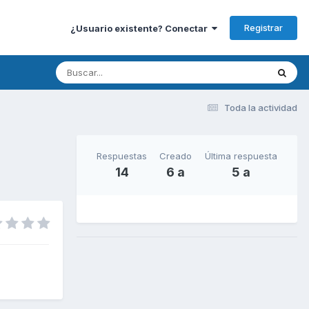
Registrar
¿Usuario existente? Conectar
Toda la actividad
Respuestas
Creado
Última respuesta
14
6 a
5 a