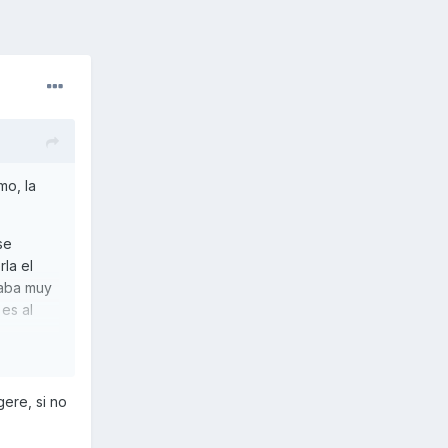
mo, la
se
rla el
staba muy
es al
ere, si no