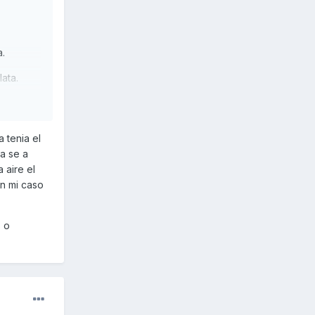
a.
ata.
de
 tenia el
ro no
a se a
el vaso
 aire el
xpansión
n mi caso
 si no le
s o