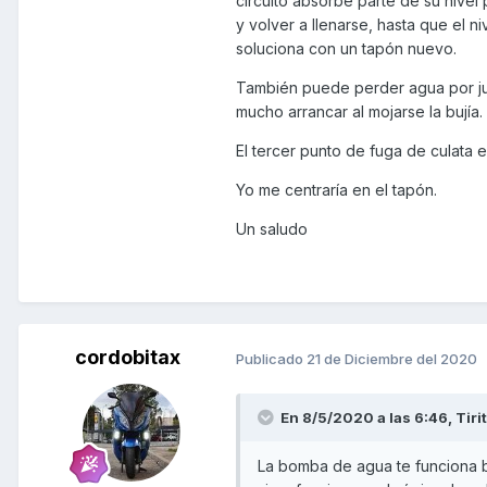
circuito absorbe parte de su nivel
segmentos del cilindro y cilind
y volver a llenarse, hasta que el n
150cc de no acarrear muchos ot
soluciona con un tapón nuevo.
También puede perder agua por jun
mucho arrancar al mojarse la bujía.
El tercer punto de fuga de culata e
Yo me centraría en el tapón.
Un saludo
cordobitax
Publicado
21 de Diciembre del 2020
En 8/5/2020 a las 6:46,
Tiri
La bomba de agua te funciona bi