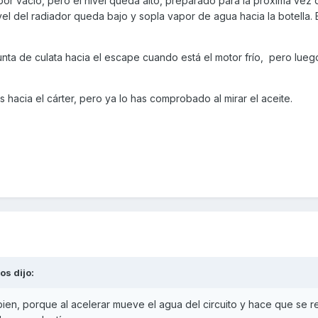
 por vacío, pero el nivel queda alto, preparado para la próxima vez 
ro para cambiarlos de ser necesario o dos, aprovechar y montar un k
ivel del radiador queda bajo y sopla vapor de agua hacia la botella.
ros cambios y modificaciones.
ta de culata hacia el escape cuando está el motor frío, pero lueg
s hacia el cárter, pero ya lo has comprobado al mirar el aceite.
tos
dijo:
en, porque al acelerar mueve el agua del circuito y hace que se re