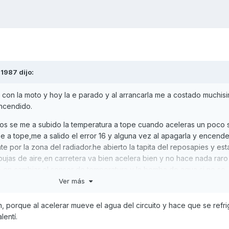
l1987
dijo:
con la moto y hoy la e parado y al arrancarla me a costado muchisi
ncendido.
tos se me a subido la temperatura a tope cuando aceleras un poco 
be a tope,me a salido el error 16 y alguna vez al apagarla y encende
ante por la zona del radiador.he abierto la tapita del reposapies y e
bujas de aire,en carretera va bien acelera bien y no hace nada raro 
o en cambiar el sensor de temperatura y la bomba de agua si no se
r culata.
Ver más
aya tenido?
 porque al acelerar mueve el agua del circuito y hace que se refrig
lentí.