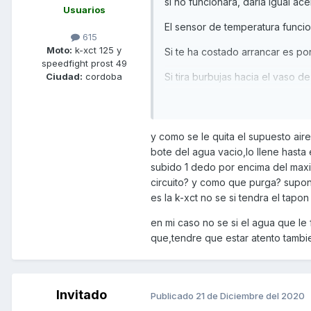
si no funcionara, daría igual acel
Usuarios
El sensor de temperatura funcio
615
Moto:
k-xct 125 y
Si te ha costado arrancar es por
speedfight prost 49
Si tira burbujas hacia el vaso 
Ciudad:
cordoba
Lo siento pero tienes la junta d
No importa que la moto tenga 
y como se le quita el supuesto aire
refrigerante y cuando nos damo
bote del agua vacio,lo llene hasta
nos damos cuenta de que el nivel
subido 1 dedo por encima del maxi
de expansión no puede rellenar 
circuito? y como que purga? supon
sigue lleno, o incluso puede pa
es la k-xct no se si tendra el tapon 
llega agua al sensor, no indica 
en mi caso no se si el agua que le
Un saludo
que,tendre que estar atento tambi
Invitado
Publicado
21 de Diciembre del 2020