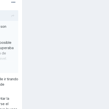
 son
 posible
 superaba
n de
ivel.
por donde
e ir tirando
 de
or el
tar la
nda vez
rse el