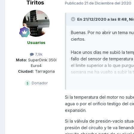
Tiritos
Publicado
21 de Diciembre del 2020
En 21/12/2020 a las 8:48,
Ni
Buenas. Por no abrir un tema nu
ciertos.
Usuarios
Hace unos días me subió la temp
7,9k
fallo del sensor de temperatura
Moto:
SuperDink 350i
el limite superior a lo que purg
Euro4
Ciudad:
Tarragona
semana me ha vuelto a subir la 
Donador
La moto no me ha tirado refrige
entra aire al circuito? Junta de
Si la temperatura del motor no sub
agua o por el orificio testigo del 
El refrigerante no esta mezcla
expansión.
cilindro ni como digo haya salido
Si la válvula de presión-vacío situ
Tengo la impresión que se ha id
presión del circuito y te va llena
en 45000 Km, lo que me lleva a 