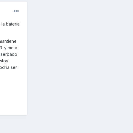
la bateria
 mantiene
3. y me a
obserbado
estoy
odria ser