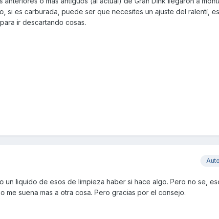
s anteriores o mas antiguos (al actual) de Gran Dink llegaron a mont
 si es carburada, puede ser que necesites un ajuste del ralentí, es
para ir descartando cosas.
Aut
o un liquido de esos de limpieza haber si hace algo. Pero no se, e
po me suena mas a otra cosa. Pero gracias por el consejo.