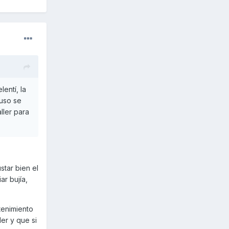
entí, la
luso se
ller para
star bien el
ar bujía,
tenimiento
er y que si