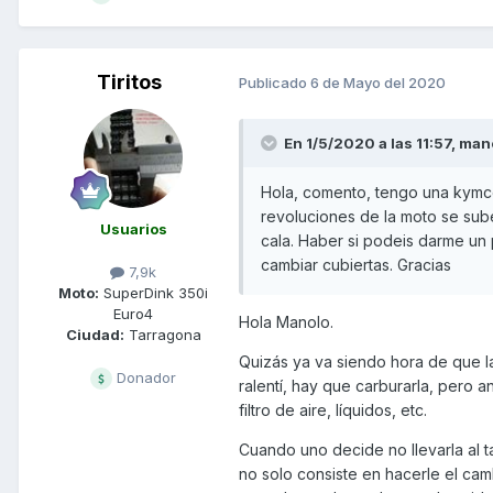
Tiritos
Publicado
6 de Mayo del 2020
En 1/5/2020 a las 11:57,
man
Hola, comento, tengo una kymco
revoluciones de la moto se sub
Usuarios
cala. Haber si podeis darme un 
cambiar cubiertas. Gracias
7,9k
Moto:
SuperDink 350i
Euro4
Hola Manolo.
Ciudad:
Tarragona
Quizás ya va siendo hora de que la 
Donador
ralentí, hay que carburarla, pero a
filtro de aire, líquidos, etc.
Cuando uno decide no llevarla al t
no solo consiste en hacerle el cam