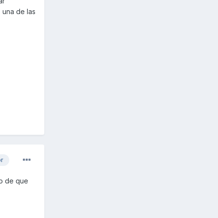
ar
 una de las
or
so de que