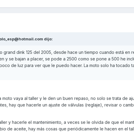
olo_esp@hotmail.com
dijo:
 grand dink 125 del 2005, desde hace un tiempo cuando está en rel
en y se bajan a placer, se pode a 2500 como se pone a 500 he inc
poco de luz para ver que le puedo hacer. La moto solo ha tocado ta
moto vaya al taller y le den un buen repaso, no solo se trata de aju
ntes, hay que hacerle un ajuste de válvulas (reglaje), revisar o cambi
aller y hacerle el mantenimiento, a veces se le olvida de que el man
bio de aceite, hay más cosas que periódicamente le hacen en el tall