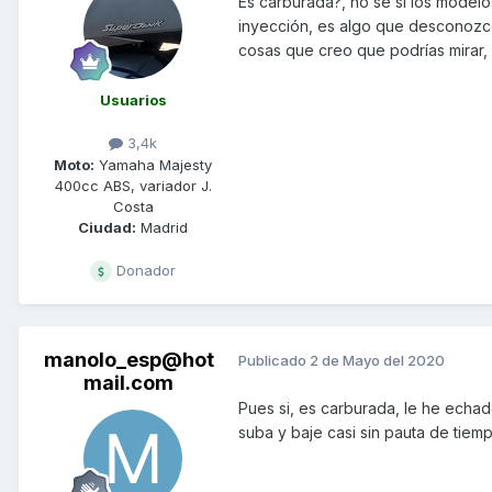
Es carburada?, no se si los modelo
inyección, es algo que desconozco,
cosas que creo que podrías mirar, 
Usuarios
3,4k
Moto:
Yamaha Majesty
400cc ABS, variador J.
Costa
Ciudad:
Madrid
Donador
manolo_esp@hot
Publicado
2 de Mayo del 2020
mail.com
Pues si, es carburada, le he echad
suba y baje casi sin pauta de tiem