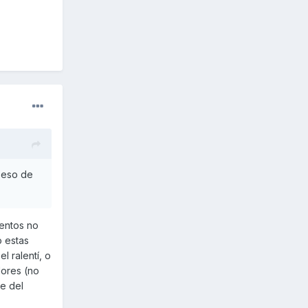
, eso de
mentos no
o estas
l ralentí, o
dores (no
te del