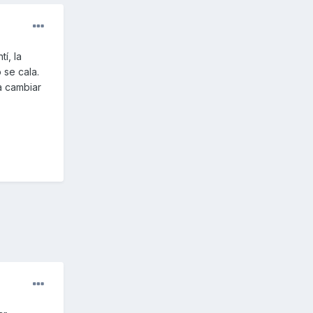
í, la
 se cala.
a cambiar