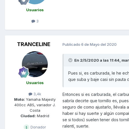
Usuarios
3
TRANCELINE
Publicado
6 de Mayo del 2020
En 2/5/2020 a las 11:44,
man
Pues si, es carburada, le he ec
que suba y baje casi sin pauta 
Usuarios
3,4k
Entonces si es carburada, el carbur
Moto:
Yamaha Majesty
sabría decirte que tornillo es, p
400cc ABS, variador J.
seguro de como ajustarlo, llévala 
Costa
haber si hay suerte y algún compa
Ciudad:
Madrid
se si todos) suelen tener dos torni
ralentí, suerte.
Donador