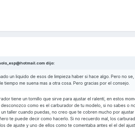
olo_esp@hotmail.com
dijo:
hado un liquido de esos de limpieza haber si hace algo. Pero no se
de tiempo me suena mas a otra cosa. Pero gracias por el consejo.
ador tiene un tornillo que sirve para ajustar el ralentí, en estos mo
ues desconozco como es el carburador de tu modelo, si no sabes o n
a un taller cuando puedas, no creo que te cobren mucho por ajustar e
ñero te puede decir como hacerlo. Si no recuerdo mal, los carbura
llos de ajuste y uno de ellos como te comentaba antes el el del ajus