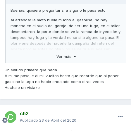
Buenas, quisiera preguntar si a alguno le pasa esto
Al arrancar la moto huele mucho a gasolina, no hay
mancha en el suelo del garaje de ser una fuga, en el taller
desmontaron la parte donde se ve la rampa de inyección y
tampoco hay fuga y la verdad no se si a alguno so pasa. El
olor viene después de hacerle la campaña del reten del
aceite porque antes no olía y no se de que puede ser.
Ver más
Un saludo primero que nada
A mi me paso,le di mil vueltas hasta que recorde que al poner
gasolina la tapa no habia encajado como otras veces
Hechale un vistazo
ch2
Publicado
23 de Abril del 2020