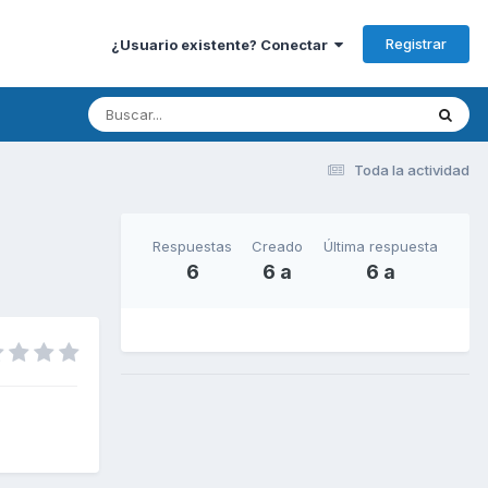
Registrar
¿Usuario existente? Conectar
Toda la actividad
Respuestas
Creado
Última respuesta
6
6 a
6 a