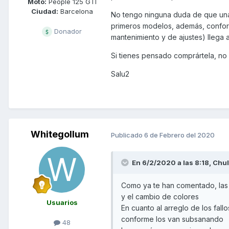
Moto:
People 125 GTI
Ciudad:
Barcelona
No tengo ninguna duda de que una 
primeros modelos, además, conform
Donador
mantenimiento y de ajustes) llega 
Si tienes pensado comprártela, no
Salu2
Whitegollum
Publicado
6 de Febrero del 2020
En 6/2/2020 a las 8:18,
Chu
Como ya te han comentado, las 
y el cambio de colores
Usuarios
En cuanto al arreglo de los fal
conforme los van subsanando
48