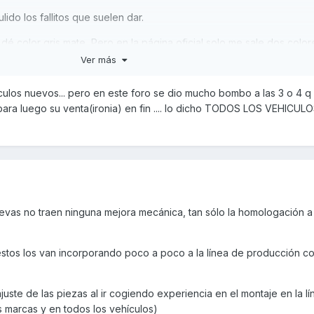
lido los fallitos que suelen dar.
dé color gris mate, Pero en la página oficial solo me sale dos color
Ver más
iculos nuevos... pero en este foro se dio mucho bombo a las 3 o 4 q 
 para luego su venta(ironia) en fin .... lo dicho TODOS LOS VEHIC
vas no traen ninguna mejora mecánica, tan sólo la homologación a 
, estos los van incorporando poco a poco a la línea de producción c
juste de las piezas al ir cogiendo experiencia en el montaje en la l
s marcas y en todos los vehículos)