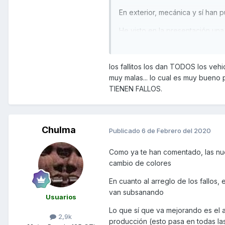
En exterior, mecánica y sí han pu
He visto en la presentación una 
negra y azul.
Gracias y un saludo!
los fallitos los dan TODOS los veh
muy malas... lo cual es muy bueno
TIENEN FALLOS.
Chulma
Publicado
6 de Febrero del 2020
Como ya te han comentado, las nue
cambio de colores
En cuanto al arreglo de los fallos
van subsanando
Usuarios
Lo que sí que va mejorando es el a
2,9k
producción (esto pasa en todas la