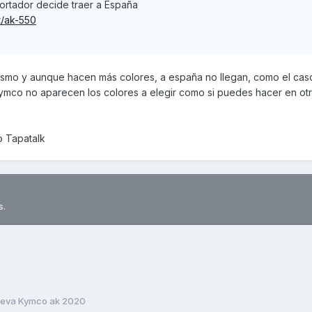
portador decide traer a España
t/ak-550
mismo y aunque hacen más colores, a españa no llegan, como el cas
Kymco no aparecen los colores a elegir como si puedes hacer en ot
o Tapatalk
s.
eva Kymco ak 2020