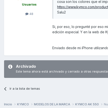
cosa son los colores que el im
Usuarios
https://www.kymco.com/produc
Salu2
48
Si, por eso, lo pregunté por eso 
edición especial. Y en la web de 
Enviado desde mi iPhone utilizand
Archivado
Este tema ahora está archivado y cerrado a otras respuesta
Ir a la lista de temas
Inicio
KYMCO
MODELOS DE LA MARCA
KYMCO AK 550
Nu