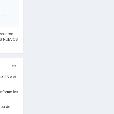
es,la
salieron
ULOS NUEVOS
la €5 y el
onforme los
ínea de