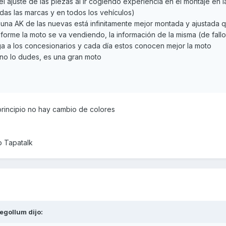
 ajuste de las piezas al ir cogiendo experiencia en el montaje en la
das las marcas y en todos los vehículos)
na AK de las nuevas está infinitamente mejor montada y ajustada q
orme la moto se va vendiendo, la información de la misma (de fallo
ga a los concesionarios y cada día estos conocen mejor la moto
 no lo dudes, es una gran moto
rincipio no hay cambio de colores
o Tapatalk
egollum
dijo: