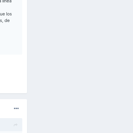
 línea
ue los
s, de