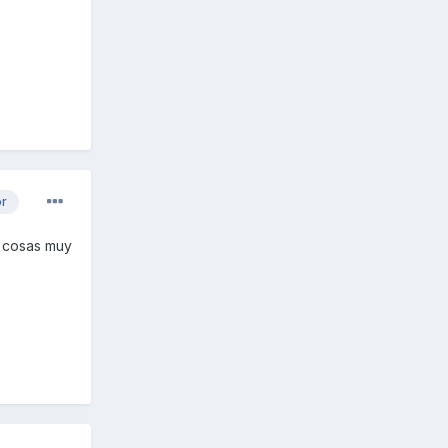
or
y cosas muy