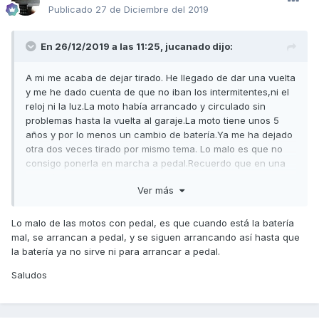
Publicado
27 de Diciembre del 2019
En 26/12/2019 a las 11:25,
jucanado
dijo:
A mi me acaba de dejar tirado. He llegado de dar una vuelta
y me he dado cuenta de que no iban los intermitentes,ni el
reloj ni la luz.La moto había arrancado y circulado sin
problemas hasta la vuelta al garaje.La moto tiene unos 5
años y por lo menos un cambio de batería.Ya me ha dejado
otra dos veces tirado por mismo tema. Lo malo es que no
consigo ponerla en marcha a pedal.Recuerdo que en una
ocasión lo intentamos entre varios y la moto no arrancaba
Ver más
ni a tiros por lo que me tocó llamar a la grúa.
Os pasa a vosotros que cuesta a pedal?
Lo malo de las motos con pedal, es que cuando está la batería
mal, se arrancan a pedal, y se siguen arrancando así hasta que
Un saludo y Felices fiestas
la batería ya no sirve ni para arrancar a pedal.
Saludos