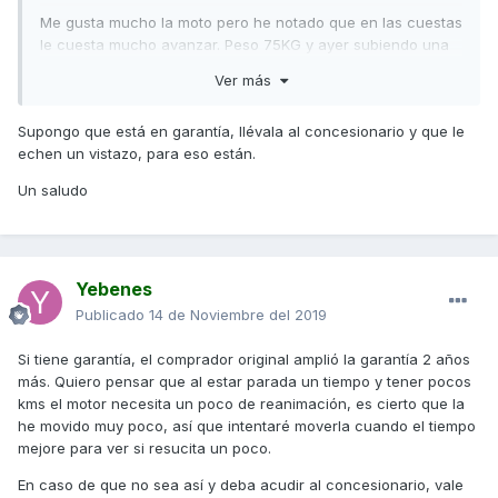
Me gusta mucho la moto pero he notado que en las cuestas
le cuesta mucho avanzar. Peso 75KG y ayer subiendo una
cuesta partiendo desde casi cero la moto le costó mucho
Ver más
coger velocidad y creo que mo llegó ni a 50km/h.
Despues salí por vía interurbana pequeña y empece a subir
Supongo que está en garantía, llévala al concesionario y que le
a 80 y acabe a 60 o incluso menos.
echen un vistazo, para eso están.
El uso que le voy a dar es solo ciudad por lo que en
Un saludo
realidad esto me importa bien poco, pero es solo que me
gustaría que me aclaráseis si eso ocurre con todas o no,
porque con 75kg y siendo mas bien bajito me resulta raro
que esta moto se venga abajo de esa forma.
Yebenes
Publicado
14 de Noviembre del 2019
Gracias por vuestras respues.
Si tiene garantía, el comprador original amplió la garantía 2 años
más. Quiero pensar que al estar parada un tiempo y tener pocos
kms el motor necesita un poco de reanimación, es cierto que la
he movido muy poco, así que intentaré moverla cuando el tiempo
mejore para ver si resucita un poco.
En caso de que no sea así y deba acudir al concesionario, vale