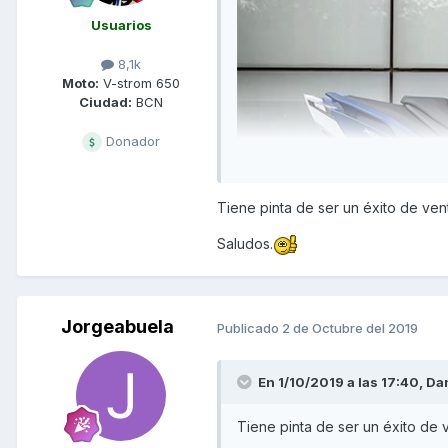
Usuarios
8,1k
Moto:
V-strom 650
Ciudad:
BCN
Donador
Tiene pinta de ser un éxito de v
Saludos.
Jorgeabuela
Publicado
2 de Octubre del 2019
El mercado de megascooter es
En 1/10/2019 a las 17:40,
Da
ritmos del 12% en el canal 
Tiene pinta de ser un éxito de
representa el 20% de la cuota