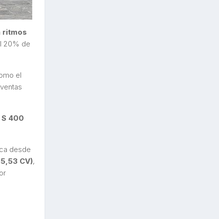
 ritmos
el 20% de
como el
 ventas
g S 400
arca desde
35,53 CV)
,
or