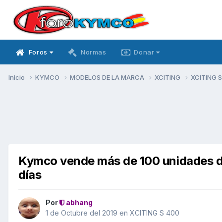
Foros
Normas
Donar
Inicio
KYMCO
MODELOS DE LA MARCA
XCITING
XCITING 
Kymco vende más de 100 unidades de
días
Por
abhang
1 de Octubre del 2019
en
XCITING S 400