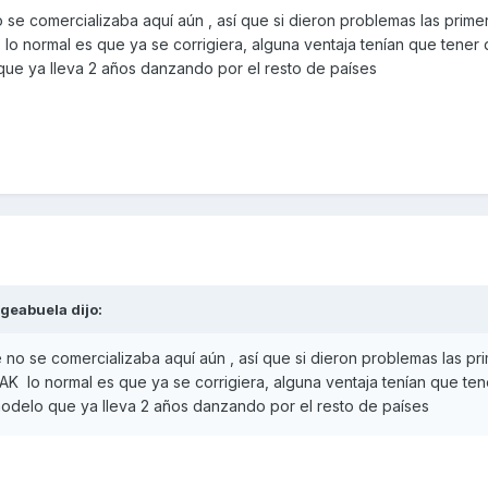
m/noticias/21535-kymco-vende-mas-de-100-unidades-del-nuevo-
 se comercializaba aquí aún , así que si dieron problemas las prime
dias.html
lo normal es que ya se corrigiera, alguna ventaja tenían que tener
e ya lleva 2 años danzando por el resto de países
rgeabuela
dijo:
 no se comercializaba aquí aún , así que si dieron problemas las pr
K lo normal es que ya se corrigiera, alguna ventaja tenían que te
delo que ya lleva 2 años danzando por el resto de países