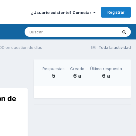
Registrar
¿Usuario existente? Conectar
00 en cuestión de días
Toda la actividad
Respuestas
Creado
Última respuesta
5
6 a
6 a
ón de