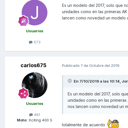
https://www.todocircuito.co
Es un modelo del 2017, solo que no
xciting-s-400-en-cuestion-de-
unidades como en las primeras AK 
lancen como novedad un modelo qu
Usuarios
573
carlos675
Publicado
7 de Octubre del 2019
En 7/10/2019 a las 10:14,
Jo
Es un modelo del 2017, solo que
unidades como en las primeras A
Usuarios
nos lancen como novedad un mo
461
Moto:
Xciting 400 S
totalmente de acuerdo