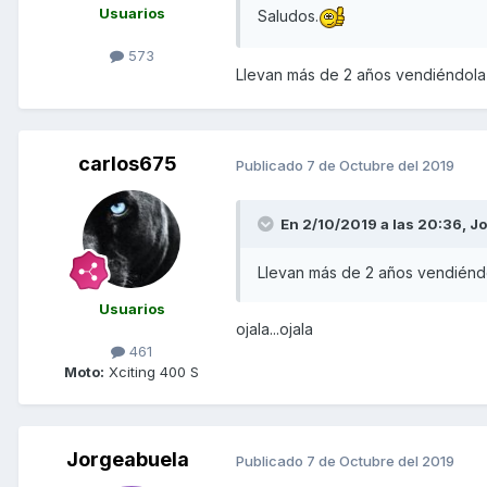
KYMCO).
Usuarios
Saludos.
En dicho segmento, destaca el
573
Llevan más de 2 años vendiéndola 
el tercer megascooter de más 
ventas cercanas a las 1.000 un
De cara al año próximo,
KYMCO
carlos675
Publicado
7 de Octubre del 2019
400
durante el primer ejercici
El nuevo Xcitng S 400 inicia l
En 2/10/2019 a las 20:36,
Jo
desde 2005. El nuevo modelo, 
(35,53 CV)
, su nuevo diseño d
Llevan más de 2 años vendiéndo
diseñador Gianfelice Marasco 
Usuarios
Navigation, desarrollado por 
ojala...ojala
461
Moto:
Xciting 400 S
Su precio de venta recomend
través del ‘Plan Dúo’, seguro c
Jorgeabuela
…………………………………………
Publicado
7 de Octubre del 2019