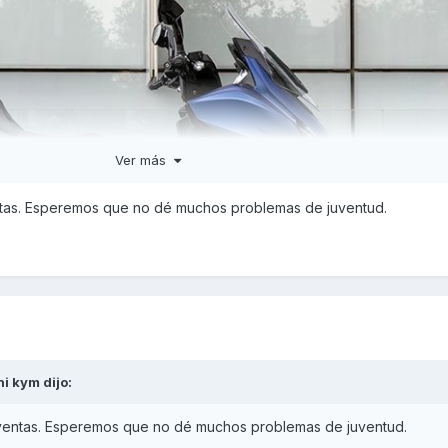
Ver más
entas. Esperemos que no dé muchos problemas de juventud.
 uno de los de mayor crecimiento a medio plazo.
Este año crec
ni kym
dijo:
particular
(el de 125 cc ligeramente por debajo, al 9%). KYMCO
 ventas. Esperemos que no dé muchos problemas de juventud.
 de este mercado (1 de cada 5 megascooters vendidos a particul