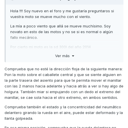
Hola !!!! Soy nuevo en el foro y me gustaría preguntaros si
vuestra moto se mueve mucho con el viento.
La mía a poco viento que allá se mueve muchísimo. Soy
novato en esto de las motos y no se si es normal o algún
fallo mecánico.
Por cierto mi moto es la sd 300I del año 2014
Ver más
Gracias !!!!
Por cierto me e presentado antes pero soy un poco torpe
Comprueba que no esté la dirección floja de la siguiente manera:
en el tema ordenadores y no se si lo e realizado
Pon la moto sobre el caballete central y que se siente alguien en
correctamente.
la parte trasera del asiento para que te permita mover el manillar
con las 2 manos hacia adelante y hacia atrás a ver si hay algo de
Un saluso a todos
holgura. También miar si empujando con un dedo el extremo del
manillar, se cae sola hacia el otro extremo, en ambos sentidos.
Comprueba también el estado y la concentricidad del neumático
delantero girando la rueda en el aire, puede estar deformado y la
llanta golpeada.
En esa misma posición, comprueba que la rueda delantera no