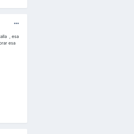
alla , esa
prar esa