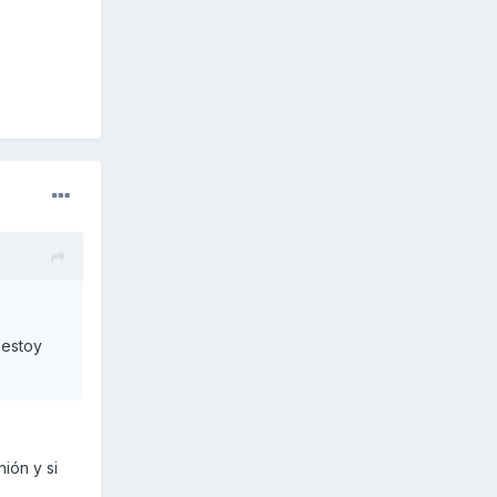
 estoy
ión y si