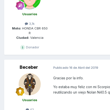
Usuarios
3,1k
Moto:
HONDA CBR 650
R
Ciudad:
Valencia
Donador
Beceber
Publicado
16 de Abril del 2019
Gracias por la info.
Yo estaba muy feliz con mi Scorpio
reutilizando un viejo Nolan N40.5 qu
Usuarios
42