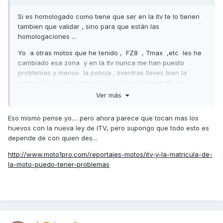
Si es homologado como tiene que ser en la itv te lo tienen
tambien que validar , sino para que están las
homologaciones ...
Yo a otras motos que he tenido , FZ8 , Tmax ,etc les he
cambiado esa zona y en la itv nunca me han puesto
problemas y menos la policia , mientras lleves bien la
matricula , luz de matricula , la inclinación debida ,etc ....
Ver más
Eso mismo pense yo.... pero ahora parece que tocan mas los
huevos con la nueva ley de ITV, pero supongo que todo esto es
depende de con quien des...
http://www.moto1pro.com/reportajes-motos/itv-y-la-matricula-de-
la-moto-puedo-tener-problemas