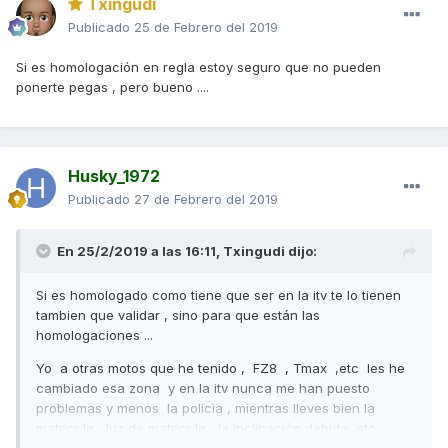
Txingudi
Publicado
25 de Febrero del 2019
Si es homologación en regla estoy seguro que no pueden
ponerte pegas , pero bueno ....
Husky_1972
Publicado
27 de Febrero del 2019
En 25/2/2019 a las 16:11,
Txingudi
dijo:
Si es homologado como tiene que ser en la itv te lo tienen
tambien que validar , sino para que están las
homologaciones ...
Yo a otras motos que he tenido , FZ8 , Tmax ,etc les he
cambiado esa zona y en la itv nunca me han puesto
problemas y menos la policia , mientras lleves bien la
matricula , luz de matricula , la inclinación debida ,etc ....