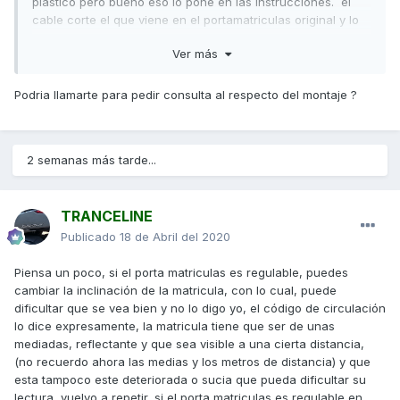
plástico pero bueno eso lo pone en las instrucciones. el
cable corte el que viene en el portamatriculas original y lo
empalme con el puig de esa manera puedo empalmar con
Ver más
el jack que viene en la moto .
Podria llamarte para pedir consulta al respecto del montaje ?
2 semanas más tarde...
TRANCELINE
Publicado
18 de Abril del 2020
Piensa un poco, si el porta matriculas es regulable, puedes
cambiar la inclinación de la matricula, con lo cual, puede
dificultar que se vea bien y no lo digo yo, el código de circulación
lo dice expresamente, la matricula tiene que ser de unas
mediadas, reflectante y que sea visible a una cierta distancia,
(no recuerdo ahora las medias y los metros de distancia) y que
esta tampoco este deteriorada o sucia que pueda dificultar su
lectura, vuelvo a repetir, si el porta matriculas es regulable en