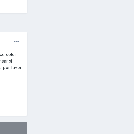
ico color
sar si
te por favor