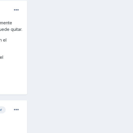
amente
ede quitar.
n el
el
or