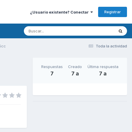
Registrar
¿Usuario existente? Conectar
25cc
Toda la actividad
Respuestas
Creado
Última respuesta
7
7 a
7 a