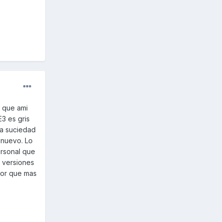
 que ami
3 es gris
la suciedad
 nuevo. Lo
ersonal que
s versiones
lor que mas