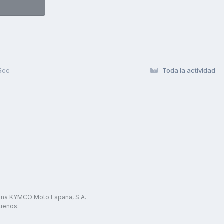
25cc
Toda la actividad
paña KYMCO Moto España, S.A.
ueños.