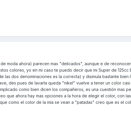
an de moda ahora) parecen mas "delicados", aunque e de reconocer
tos colores, yo en mi caso te puedo decir que mi Super de 125cc E
 de las dos denominaciones es la correcta) y disimula bastante bien 
lave, des pues de lavarla queda "nikel" vuelve a tener un color casi
complicado como bien dicen los compañeros, es una cuestión mas p
creo que ahora hay mas opciones a la hora de elegir el color, con la
 que como el color de la mía se vean a "patadas" creo que es el co