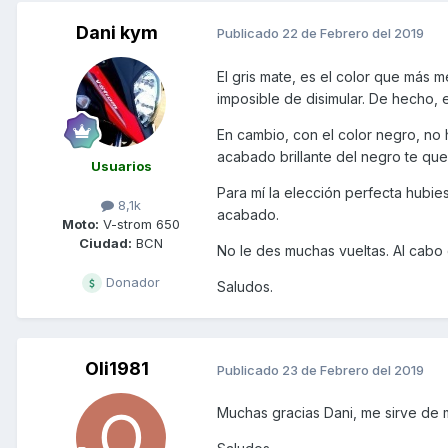
Dani kym
Publicado
22 de Febrero del 2019
El gris mate, es el color que más
imposible de disimular. De hecho,
En cambio, con el color negro, no 
acabado brillante del negro te que
Usuarios
Para mí la elección perfecta hubies
8,1k
acabado.
Moto:
V-strom 650
Ciudad:
BCN
No le des muchas vueltas. Al cabo
Donador
Saludos.
Oli1981
Publicado
23 de Febrero del 2019
Muchas gracias Dani, me sirve de