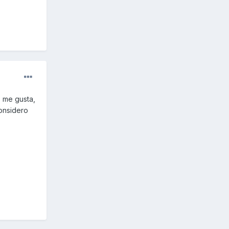
o me gusta,
considero