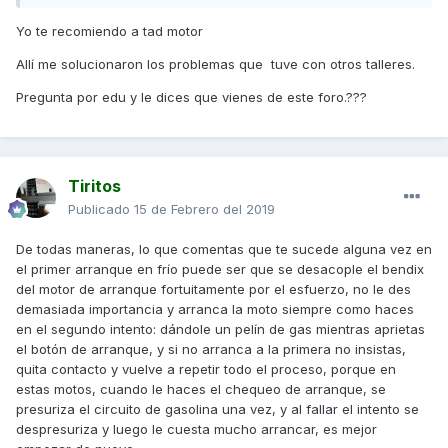
No obstante, en los últimos días, con el frío que está
Yo te recomiendo a tad motor
haciendo en Madrid (y a pesar de que la moto duerme en
Allí me solucionaron los problemas que tuve con otros talleres.
cochera), en alguna ocasión al ir a arrancar la moto
después del sonido del motor de arranque de pronto suena
Pregunta por edu y le dices que vienes de este foro.???
un golpe seco (tipo CLAC). Al momento dejo de pulsar el
botón de arranque. Tras esto, dando un poco de gas a la
vez que al botón de arranque, la moto ya arranca sin
problemas.
Tiritos
Deciros que, creo que como casi todos los propietarios de
Publicado
15 de Febrero del 2019
la nueva sd, al principio sufrí los famosos "latigazos en frío"
de la correa -segun me indicó el del concesionario, a los
De todas maneras, lo que comentas que te sucede alguna vez en
300 kms se quitarían-. Efectivamente, a los 300 kms se
el primer arranque en frío puede ser que se desacople el bendix
quitaron, pero ese sonido me vuelve a poner mosca con
del motor de arranque fortuitamente por el esfuerzo, no le des
que haya algún problema con la correa de transmisión que
demasiada importancia y arranca la moto siempre como haces
permita arrancar correctamente la moto en frío....
en el segundo intento: dándole un pelín de gas mientras aprietas
el botón de arranque, y si no arranca a la primera no insistas,
¿Alguien ha tenido el mismo problema/tiene alguna
quita contacto y vuelve a repetir todo el proceso, porque en
indicación al respecto? Tengo pensado pedir cita para
estas motos, cuando le haces el chequeo de arranque, se
pedir la revisión en la próxima semana y aprovechar para
presuriza el circuito de gasolina una vez, y al fallar el intento se
comentar esto con el mecánico (a los de Madrid: me
despresuriza y luego le cuesta mucho arrancar, es mejor
recomendáis llevarla a pasar la primera revisión al