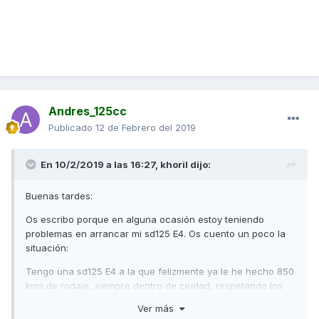
Andres_125cc
Publicado
12 de Febrero del 2019
En 10/2/2019 a las 16:27,
khoril
dijo:
Buenas tardes:
Os escribo porque en alguna ocasión estoy teniendo
problemas en arrancar mi sd125 E4. Os cuento un poco la
situación:
Tengo una sd125 E4 a la que felizmente ya le he hecho 850
kms de rodaje, siempre dentro de ciudad, respetando los
6'5k vueltas y esperando a pasar de 6k hasta que el motor
Ver más
me marque la segunda raya de temperatura del moto.