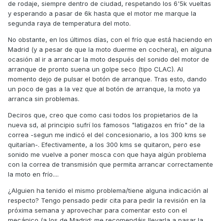
de rodaje, siempre dentro de ciudad, respetando los 6'5k vueltas
y esperando a pasar de 6k hasta que el motor me marque la
segunda raya de temperatura del moto.
No obstante, en los últimos días, con el frío que está haciendo en
Madrid (y a pesar de que la moto duerme en cochera), en alguna
ocasión al ir a arrancar la moto después del sonido del motor de
arranque de pronto suena un golpe seco (tipo CLAC). Al
momento dejo de pulsar el botón de arranque. Tras esto, dando
un poco de gas a la vez que al botón de arranque, la moto ya
arranca sin problemas.
Deciros que, creo que como casi todos los propietarios de la
nueva sd, al principio sufrí los famosos "latigazos en frío" de la
correa -segun me indicó el del concesionario, a los 300 kms se
quitarían-. Efectivamente, a los 300 kms se quitaron, pero ese
sonido me vuelve a poner mosca con que haya algún problema
con la correa de transmisión que permita arrancar correctamente
la moto en frío....
¿Alguien ha tenido el mismo problema/tiene alguna indicación al
respecto? Tengo pensado pedir cita para pedir la revisión en la
próxima semana y aprovechar para comentar esto con el
mecánico (a los de Madrid: me recomendáis llevarla a pasar la