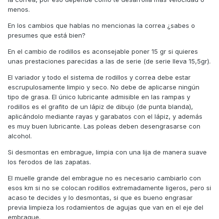
el variador una ve limpio como lo engraso para poner los
menos.
rodillos? Que tipo de grasa? Donde?
En los cambios que hablas no mencionas la correa ¿sabes o
perdonar la retahíla pero por dios que de dudas!!!
presumes que está bien?
gracias compañeros!!!
En el cambio de rodillos es aconsejable poner 15 gr si quieres
unas prestaciones parecidas a las de serie (de serie lleva 15,5gr).
El variador y todo el sistema de rodillos y correa debe estar
escrupulosamente limpio y seco. No debe de aplicarse ningún
tipo de grasa. El único lubricante admisible en las rampas y
rodillos es el grafito de un lápiz de dibujo (de punta blanda),
aplicándolo mediante rayas y garabatos con el lápiz, y además
es muy buen lubricante. Las poleas deben desengrasarse con
alcohol.
Si desmontas en embrague, limpia con una lija de manera suave
los ferodos de las zapatas.
El muelle grande del embrague no es necesario cambiarlo con
esos km si no se colocan rodillos extremadamente ligeros, pero si
acaso te decides y lo desmontas, si que es bueno engrasar
previa limpieza los rodamientos de agujas que van en el eje del
embrague.