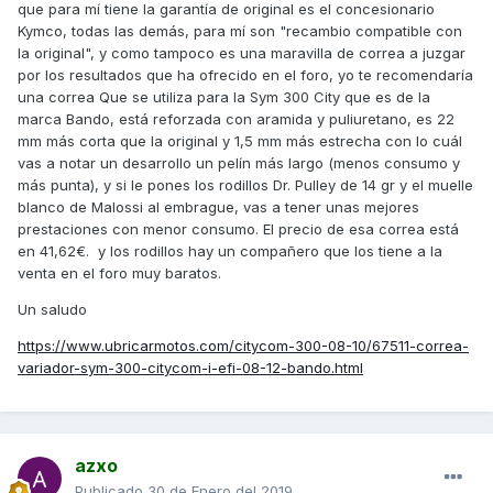
que para mí tiene la garantía de original es el concesionario
Kymco, todas las demás, para mí son "recambio compatible con
la original", y como tampoco es una maravilla de correa a juzgar
por los resultados que ha ofrecido en el foro, yo te recomendaría
una correa Que se utiliza para la Sym 300 City que es de la
marca Bando, está reforzada con aramida y puliuretano, es 22
mm más corta que la original y 1,5 mm más estrecha con lo cuál
vas a notar un desarrollo un pelín más largo (menos consumo y
más punta), y si le pones los rodillos Dr. Pulley de 14 gr y el muelle
blanco de Malossi al embrague, vas a tener unas mejores
prestaciones con menor consumo. El precio de esa correa está
en 41,62€. y los rodillos hay un compañero que los tiene a la
venta en el foro muy baratos.
Un saludo
https://www.ubricarmotos.com/citycom-300-08-10/67511-correa-
variador-sym-300-citycom-i-efi-08-12-bando.html
azxo
Publicado
30 de Enero del 2019