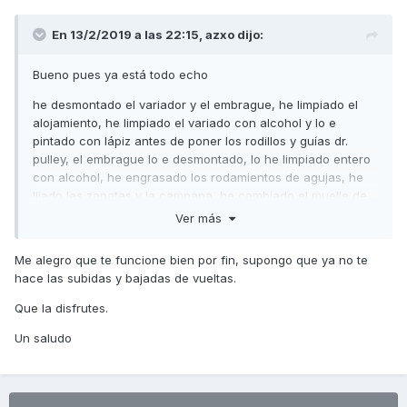
En 13/2/2019 a las 22:15,
azxo
dijo:
Bueno pues ya está todo echo
he desmontado el variador y el embrague, he limpiado el
alojamiento, he limpiado el variado con alcohol y lo e
pintado con lápiz antes de poner los rodillos y guías dr.
pulley, el embrague lo e desmontado, lo he limpiado entero
con alcohol, he engrasado los rodamientos de agujas, he
lijado las zapatas y la campana, he cambiado el muelle de
contraste y lo he montado todo y con correa nueva, he
Ver más
lavado el filtro de aire del variador:
Me alegro que te funcione bien por fin, supongo que ya no te
la moto suena distinta y la he dado una vueltecita pero
hace las subidas y bajadas de vueltas.
corta que hace frío: acelera antes y mejor y no le e pasado
de 120 por la cosa de que es todo nuevo pero lo dicho
Que la disfrutes.
acelera más rápido y más suave
Un saludo
cracias por todo, según vaya haciendo kilómetros irá
asentando e irá mejor
un saludo compañeros