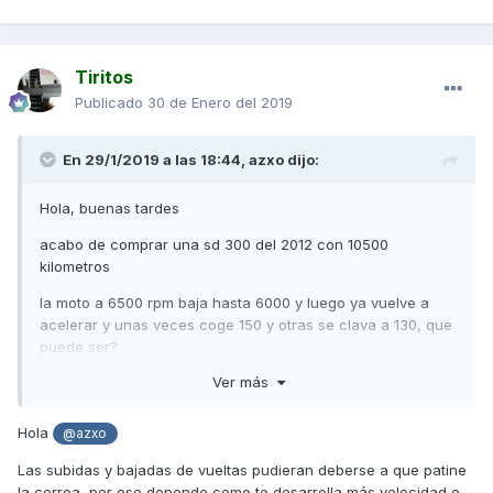
Tiritos
Publicado
30 de Enero del 2019
En 29/1/2019 a las 18:44,
azxo
dijo:
Hola, buenas tardes
acabo de comprar una sd 300 del 2012 con 10500
kilometros
la moto a 6500 rpm baja hasta 6000 y luego ya vuelve a
acelerar y unas veces coge 150 y otras se clava a 130, que
puede ser?
Ver más
hoy le e cambiado aceite, filtro aceite, filtro aire, aceite
reductora, bujía, anticongelante y líquido de frenos
Hola
@azxo
le meto dr pulley de 15gr con guías nuevas y muelle grande
de embrague?
Las subidas y bajadas de vueltas pudieran deberse a que patine
la correa, por eso depende como te desarrolla más velocidad o