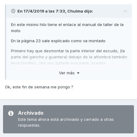
En 17/4/2019 a las 7:33,
Chulma
dijo:
En este mismo hilo tiene el enlace al manual de taller de la
moto
En la página 23 sale explicado como va montado
Primero hay que desmontar la parte interior del escudo, (la
parte del gancho y guantera) debajo de la alfombra también
lleva tornillos, una vez quitada esa parte, puedes
desmontar la parte frontal de los intermitentes y el centro
Ver más
del escudo dónde va el relé, lleva unos tornillos en la parte
superior de la pieza y unas grapas
Ok, este fin de semana me pongo ?
Edito: en la parte frontal (debajo del foco) del escudo que
es negra, lleva dos tornillos, saca dichos tornillos y la pieza
negra, luego debajo de dónde va la pieza negra, lleva otros
dos tornillos, sácalos y moviendo la pieza con cuidado y
Archivado
sacándola de las grapas creo que la podrás sacar desde
Este tema ahora está archivado y cerrado a otras
fuera sin desmontar nada más, recuerda que la pieza
respuestas.
blanca se alarga hasta los laterales hacia abajo