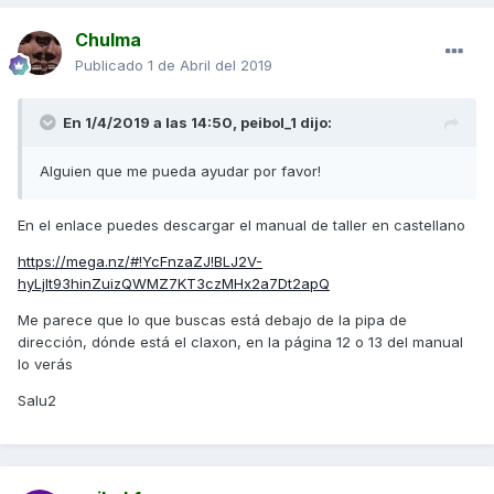
Chulma
Publicado
1 de Abril del 2019
En 1/4/2019 a las 14:50,
peibol_1
dijo:
Alguien que me pueda ayudar por favor!
En el enlace puedes descargar el manual de taller en castellano
https://mega.nz/#!YcFnzaZJ!BLJ2V-
hyLjlt93hinZuizQWMZ7KT3czMHx2a7Dt2apQ
Me parece que lo que buscas está debajo de la pipa de
dirección, dónde está el claxon, en la página 12 o 13 del manual
lo verás
Salu2