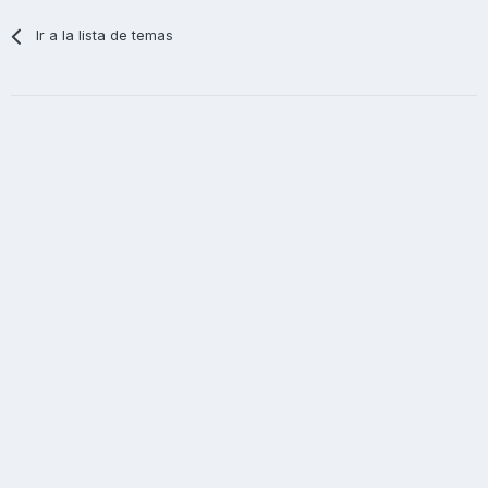
Ir a la lista de temas
Salu2