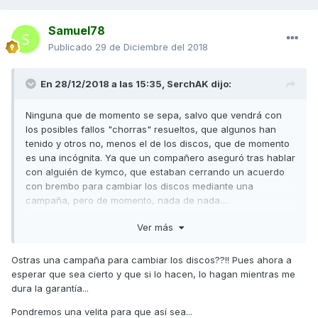
Samuel78
Publicado
29 de Diciembre del 2018
En 28/12/2018 a las 15:35,
SerchAK
dijo:
Ninguna que de momento se sepa, salvo que vendrá con
los posibles fallos "chorras" resueltos, que algunos han
tenido y otros no, menos el de los discos, que de momento
es una incógnita. Ya que un compañero aseguró tras hablar
con alguién de kymco, que estaban cerrando un acuerdo
con brembo para cambiar los discos mediante una
campaña, pero de momento, nada de nada....
Ver más
Vs y a disfrutar
Enviado desde mi SM-G965F mediante Tapatalk
Ostras una campaña para cambiar los discos??!! Pues ahora a
esperar que sea cierto y que si lo hacen, lo hagan mientras me
dura la garantía...
Pondremos una velita para que así sea...