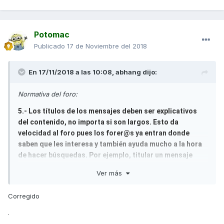
Potomac
Publicado
17 de Noviembre del 2018
En 17/11/2018 a las 10:08,
abhang
dijo:
Normativa del foro:
5.- Los títulos de los mensajes deben ser explicativos
del contenido, no importa si son largos. Esto da
velocidad al foro pues los forer@s ya entran donde
saben que les interesa y también ayuda mucho a la hora
de hacer búsquedas. Por ejemplo, titular un mensaje
"Una duda", "Algo falla", "SOCORRO!!,problemas!", "Me
Ver más
aconsejáis",.... no es nada explicativo y tiende a hacer
perder el tiempo a los forer@s. Títulos correctos serian,
Corregido
" Oigo un zumbido en la parte delantera al girar a
derechas", "Se me funde repetidamente el mismo
.
fusible", etc... , largos y explicativos.