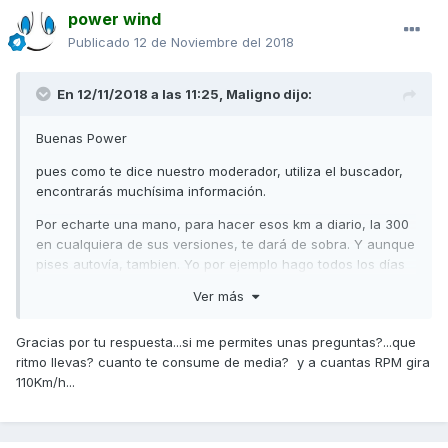
power wind
Publicado
12 de Noviembre del 2018
En 12/11/2018 a las 11:25,
Maligno
dijo:
Buenas Power
pues como te dice nuestro moderador, utiliza el buscador,
encontrarás muchísima información.
Por echarte una mano, para hacer esos km a diario, la 300
en cualquiera de sus versiones, te dará de sobra. Y aunque
pises autovía, tambien. Yo por ejemplo hago todos los días
110 km y perfecta.
Ver más
Respecto a que modelo, es mejor obviamente si puedes la
300i ABS. Ya venía con algunas mejoras respecto a la 300
Gracias por tu respuesta...si me permites unas preguntas?...que
"normal"
ritmo llevas? cuanto te consume de media? y a cuantas RPM gira
110Km/h...
Esferas blancas....300
Esferas negras.....300i ABS