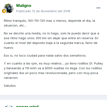
Respecto a fallos mejor que te contesten otros compañeros
Maligno
que sepan mucho mas que yo, por que aqui hay auténticos
Publicado
12 de Noviembre del 2018
"monstruos" de la mecánica y mejor, como te he dicho, que
uses el buscador.
Ritmo tranquilo, 100-110-120 mas o menos, depende el dia, la
Saludos y suerte por que todo depende el estado de
situacion, etc...
conservación de la que encuentres.....
No se decirte una media, no lo hago, solo te puedo decir que a
ese ritmo hago unos 300 km sin dejar que entre en reserva. En
cuanto el nivel del deposito baja a la segunda marca, lleno de
nuevo.
Eso si, no toco ciudad para nada salvo dos semaforos.
Y en cuanto a las rpm, es muy relativo.....yo llevo rodillos Dr. Pulley
y llaneando a 110 kmh va a 6000 vueltas no llega. Con los rodillos
originales iba un poco mas revolucionada, pero con muy poca
variacion.
Saludos.
power wind