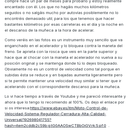
compré hace un par de meses para probarlo y estoy realmente
encantado con él. Los que no hagáis muchos kilómetros
seguidos o no salgáis mucho por autovías posiblemente no lo
encontréis demasiado util; para los que tenemos que hacer
bastantes kilómetros por esas carreteras es el día y la noche en
el descanso de la muñeca a la hora de acelerar.
Como veréis en las fotos es un instrumento muy sencillo que va
enganchado en el acelerador y lo bloquea contra la maneta del
freno. Se aprieta con la rosca que veis en la parte superior y
hace que al chocar con la maneta el acelerador no vuelva a su
posición original y se mantenga donde tú lo dejes bloqueado.
Obviamente no es un control de velocidad como tal porque en
subidas ésta se reduce y en bajadas aumenta ligeramente pero
si te permite mantener una velocidad muy similar si tener que ir
acelerando con el correspondiente descanso para la muñeca.
Lo vi hace tiempo a través de Youtube y me pareció interesante y
ahora que lo tengo lo recomiendo al 100%. Os dejo el enlace por
si os interesa:
https://www.ebay.es/itm/Moto-Control-de-
Velocidad-Sistema-Regulador-Cerradura-Alta-Calidad-
Universal/192698041755?
hash=item2cddb2c59b:g:tG0AAOSwCTBbOiGV:rk:5:pf:0
.