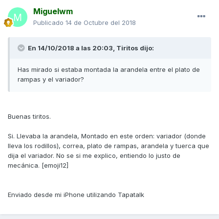
idea? ¿Os ha pasado lo mismo?
Miguelwm
Publicado
14 de Octubre del 2018
Saludos !
IMG_9353.HEIC
IMG_9355.HEIC
En 14/10/2018 a las 20:03,
Tiritos
dijo:
Has mirado si estaba montada la arandela entre el plato de
rampas y el variador?
Enviado desde mi iPhone utilizando Tapatalk
Buenas tiritos.
Si. Llevaba la arandela, Montado en este orden: variador (donde
lleva los rodillos), correa, plato de rampas, arandela y tuerca que
dija el variador. No se si me explico, entiendo lo justo de
mecánica. [emoji12]
Enviado desde mi iPhone utilizando Tapatalk