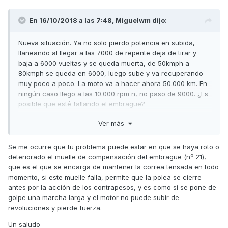
En 16/10/2018 a las 7:48,
Miguelwm
dijo:
Nueva situación. Ya no solo pierdo potencia en subida,
llaneando al llegar a las 7000 de repente deja de tirar y
baja a 6000 vueltas y se queda muerta, de 50kmph a
80kmph se queda en 6000, luego sube y va recuperando
muy poco a poco. La moto va a hacer ahora 50.000 km. En
ningún caso llego a las 10.000 rpm ñ, no paso de 9000. ¿Es
posible que esté fallando el embrague?
Ver más
Enviado desde mi iPhone utilizando Tapatalk
Se me ocurre que tu problema puede estar en que se haya roto o
deteriorado el muelle de compensación del embrague (nº 21),
que es el que se encarga de mantener la correa tensada en todo
momento, si este muelle falla, permite que la polea se cierre
antes por la acción de los contrapesos, y es como si se pone de
golpe una marcha larga y el motor no puede subir de
revoluciones y pierde fuerza.
Un saludo