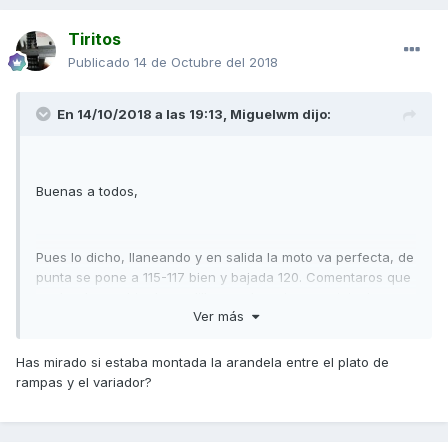
Tiritos
Publicado
14 de Octubre del 2018
En 14/10/2018 a las 19:13,
Miguelwm
dijo:
Buenas a todos,
Pues lo dicho, llaneando y en salida la moto va perfecta, de
punta se pone a 115-117 bien y bajada 120. Comentaros que
acabo de cambiar los rodillos por los mismos originales,
Ver más
filtro de aire y bujía. La correa está perfecta, no hace
mucho que se la cambie. Pero sigo perdiendo en subida, la
moto se me viene abajo sobretodo alrededor de los 50
Has mirado si estaba montada la arandela entre el plato de
kmph.
rampas y el variador?
Llevo el tubo de escape rajado (adjunto foto). ¿Podría ser el
motivo de la pérdida de potencia solo en subida? ¿Alguna