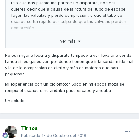
Eso que has puesto me parece un disparate, no se si
quieres decir que a causa de la rotura del tubo de escape
fugan las válvulas y pierde compresión, o que el tubo de
escape se ha rajado por culpa de que las válvulas pierden
compresión.
Yo también me equivoco a veces y actúo por intuición,
Ver más
como creo que te ha pasado a ti, por lo que pienso que yo
también debería pensar siempre un poco mejor las cosas
No es ninguna locura y disparate tampoco a ver lleva una sonda
antes de escribirlas, para que a otros no les parezca un
Landa si los gases van por donde tienen que ir la sonda mide mal
disparate.
y lo de la compresión es cierto y más es motores que son
Un saludo
pequeños
Mi experiencia con un ciclomotor 50cc en mi época moza se
rompió el escape ú no andaba puse escape y andaba
Un saludo
Tiritos
Publicado
17 de Octubre del 2018