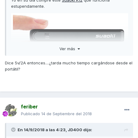
Yo en su día compré este
Suaoki K12
que funciona
estupendamente.
Ver más
Dice 5v/2A entonces....¿tarda mucho tiempo cargándose desde el
portátil?
Lo compré para la moto (por su tamaño), pero me ha
arrancado también el coche sin problemas.
Es un dispositivo a tener siempre a mano.
feriber
Publicado
14 de Septiembre del 2018
En 14/9/2018 a las 4:23,
JD400
dijo: