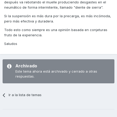
después va rebotando el muelle produciendo desgastes en el
no, el mecánico me ha comentado, que al inclinar la moto,
neumático de forma intermitente, llamado "diente de sierra".
el neumático debido a que las suspensiones no són
deportivas flanea y provoca esos escalones.
Si la suspensión es más dura por la precarga, es más incómoda,
pero más efectiva y duradera.
La verdad es que yo no los noto, la moto va perfecta aún
inclinando mucho.
Todo esto como siempre es una opinión basada en conjeturas
fruto de la experiencia.
Bueno, perdonar el tocho y muchas gracias por vuestra
ayuda.
Saludos
Saludos
Archivado
Este tema ahora está archivado y cerrado a otras
Enviat des del meu SM-N950F usant Tapatalk
respuestas.
Ir a la lista de temas