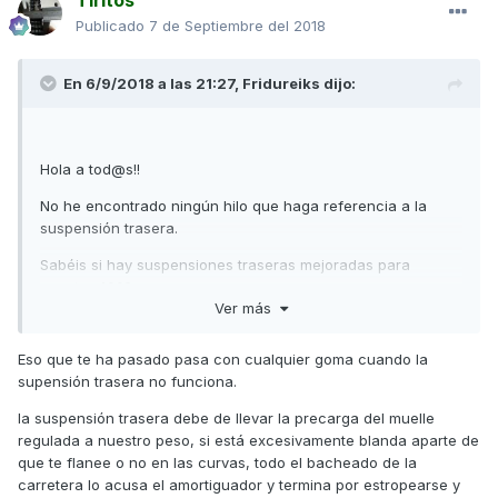
Tiritos
Publicado
7 de Septiembre del 2018
En 6/9/2018 a las 21:27,
Fridureiks
dijo:
Hola a tod@s!!
No he encontrado ningún hilo que haga referencia a la
suspensión trasera.
Sabéis si hay suspensiones traseras mejoradas para
nuestra 400?
Ver más
Hoy he ido al taller donde monto las gomas para hacer una
consulta.
Eso que te ha pasado pasa con cualquier goma cuando la
supensión trasera no funciona.
Cambié las gomas hace 2000km, las mismas que monto
siempre, Dunlop Scootsmart.
la suspensión trasera debe de llevar la precarga del muelle
regulada a nuestro peso, si está excesivamente blanda aparte de
Ayer, al llegar al parquing de casa, me fije en qué la rueda
que te flanee o no en las curvas, todo el bacheado de la
trasera está completamente escalonada, solo por las zonas
carretera lo acusa el amortiguador y termina por estropearse y
externas. Pensé què igual es un problema de fabrica pero